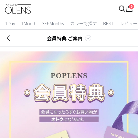
0
ログイン
お得逃しています。
|
1Day
1Month
3~6Months
カラーで探す
BEST
レビュー
カラコン比較
会員特典 ご案内
今月限定特典
ベスト
カラコン
装着期間
1 Day
2 Weeks
1 Month
3~6 Months
よりどりキット
カラー