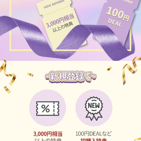
ブラウン
チョコ
グレー
ブラック
ヘーゼル
グリーン
ブルー
ピンク
透明
乱視用
ハロウィンカラコン
ケア用品
レビュー
EYEしてる
総合掲示板