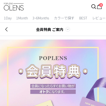
0
ログイン
お得逃しています。
|
1Day
1Month
3~6Months
カラーで探す
BEST
レビュー
カラコン比較
会員特典 ご案内
今月限定特典
ベスト
カラコン
装着期間
1 Day
2 Weeks
1 Month
3~6 Months
よりどりキット
カラー