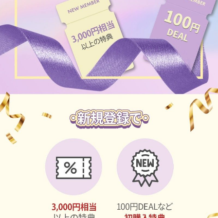
ブラウン
チョコ
グレー
ブラック
ヘーゼル
グリーン
ブルー
ピンク
透明
乱視用
ハロウィンカラコン
ケア用品
レビュー
EYEしてる
総合掲示板