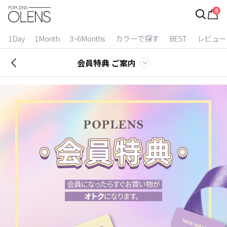
0
ログイン
お得逃しています。
|
1Day
1Month
3~6Months
カラーで探す
BEST
レビュー
カラコン比較
会員特典 ご案内
今月限定特典
ベスト
カラコン
装着期間
1 Day
2 Weeks
1 Month
3~6 Months
よりどりキット
カラー