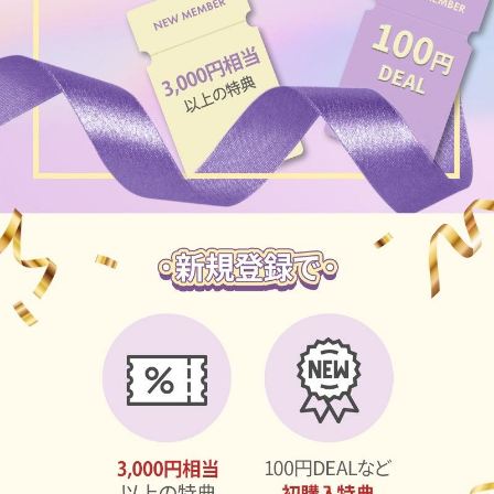
ブラウン
チョコ
グレー
ブラック
ヘーゼル
グリーン
ブルー
ピンク
透明
乱視用
ハロウィンカラコン
ケア用品
レビュー
EYEしてる
総合掲示板