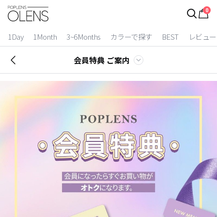
0
ログイン
お得逃しています。
|
1Day
1Month
3~6Months
カラーで探す
BEST
レビュー
カラコン比較
会員特典 ご案内
今月限定特典
ベスト
カラコン
装着期間
1 Day
2 Weeks
1 Month
3~6 Months
よりどりキット
カラー