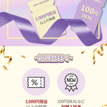
ブラウン
チョコ
グレー
ブラック
ヘーゼル
グリーン
ブルー
ピンク
透明
乱視用
ハロウィンカラコン
ケア用品
レビュー
EYEしてる
総合掲示板