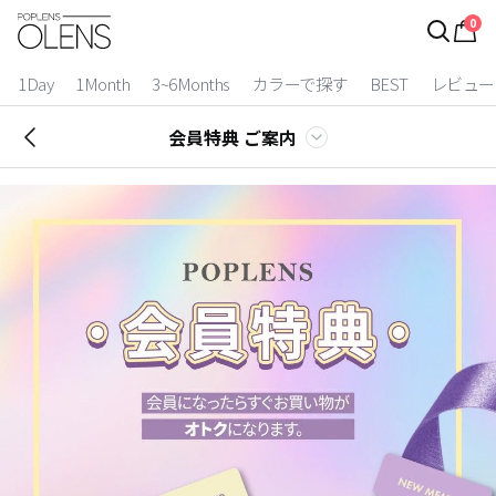
0
ログイン
お得逃しています。
|
1Day
1Month
3~6Months
カラーで探す
BEST
レビュー
カラコン比較
会員特典 ご案内
今月限定特典
ベスト
カラコン
装着期間
1 Day
2 Weeks
1 Month
3~6 Months
よりどりキット
カラー