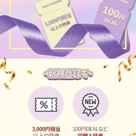
ブラウン
チョコ
グレー
ブラック
ヘーゼル
グリーン
ブルー
ピンク
透明
乱視用
ハロウィンカラコン
ケア用品
レビュー
EYEしてる
総合掲示板