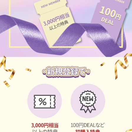
ブラウン
チョコ
グレー
ブラック
ヘーゼル
グリーン
ブルー
ピンク
透明
乱視用
ハロウィンカラコン
ケア用品
レビュー
EYEしてる
総合掲示板