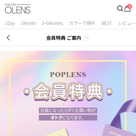
0
ログイン
お得逃しています。
|
1Day
1Month
3~6Months
カラーで探す
BEST
レビュー
カラコン比較
会員特典 ご案内
今月限定特典
ベスト
カラコン
装着期間
1 Day
2 Weeks
1 Month
3~6 Months
よりどりキット
カラー