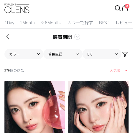
0
1Day
1Month
3~6Months
カラーで探す
BEST
レビュー
装着期間
カラー
着色直径
B.C
279
個の商品
人気順
2 Weeks
3~6 Months