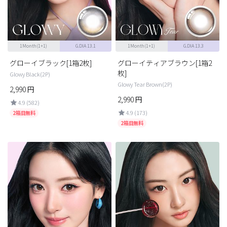
チョコ
ブラック
1Month(1+1)
G.DIA 13.1
1Month(1+1)
G.DIA 13.3
グリーン
グローイブラック[1箱2枚]
グローイティアブラウン[1箱2
ピンク
枚]
Glowy Black(2P)
Glowy Tear Brown(2P)
乱視用
2,990
円
2,990
円
4.9 (582)
4.9 (173)
2箱目無料
2箱目無料