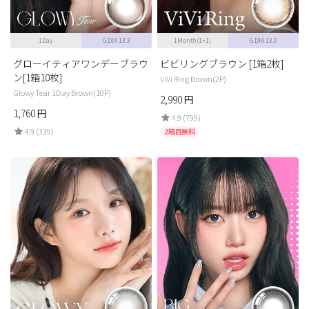
1Day
G.DIA 13.3
1Month(1+1)
G.DIA 13.0
グローイティアワンデーブラウ
ビビリングブラウン [1箱2枚]
ン[1箱10枚]
ViVi Ring Brown(2P)
Glowy Tear 1Day Brown(10P)
2,990
円
1,760
円
4.9 (799)
4.9 (339)
2箱目無料