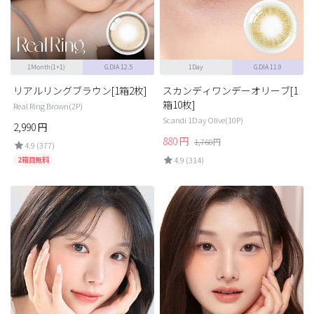
1Month(1+1)
G.DIA 12.5
1Day
G.DIA 11.9
リアルリングブラウン[1箱2枚]
スカンディワンデーオリーブ[1
箱10枚]
Real Ring Brown(2P)
Scandi 1Day Olive(10P)
2,990
円
880
円
1,760
円
4.9 (377)
2箱目無料
4.9 (314)