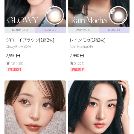
1Month(1+1)
G.DIA 13.1
1Month(1+1)
G.DIA 13.5
グローイブラウン[1箱2枚]
レインモカ[1箱2枚]
Glowy Brown(2P)
Rain Mocha(2P)
2,990
円
2,990
円
LINE
4.8 (499)
5 (104)
2箱目無料
2箱目無料