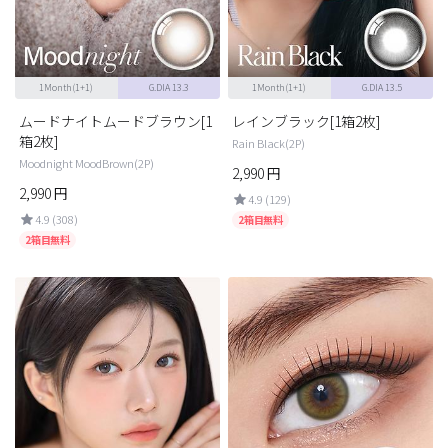
1Month(1+1)
G.DIA 13.3
1Month(1+1)
G.DIA 13.5
ムードナイトムードブラウン[1
レインブラック[1箱2枚]
箱2枚]
Rain Black(2P)
Moodnight MoodBrown(2P)
2,990
円
2,990
円
4.9 (129)
4.9 (308)
2箱目無料
2箱目無料