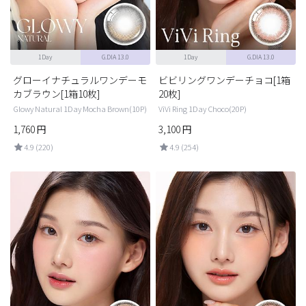
1Day
G.DIA 13.0
1Day
G.DIA 13.0
グローイナチュラルワンデーモ
ビビリングワンデーチョコ[1箱
カブラウン[1箱10枚]
20枚]
Glowy Natural 1Day Mocha Brown(10P)
ViVi Ring 1Day Choco(20P)
1,760
円
3,100
円
4.9 (220)
4.9 (254)