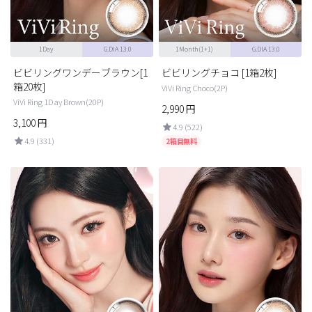
1Day
G.DIA 13.0
1Month(1+1)
G.DIA 13.0
ビビリングワンデーブラウン[1
ビビリングチョコ [1箱2枚]
箱20枚]
ViVi Ring Choco(2P)
ViVi Ring 1Day Brown(20P)
2,990
円
3,100
円
4.9 (522)
4.9 (331)
2箱目無料