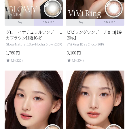
1Day
G.DIA 13.0
1Day
G.DIA 13.0
グローイナチュラルワンデーモ
ビビリングワンデーチョコ[1箱
カブラウン[1箱10枚]
20枚]
Glowy Natural 1Day Mocha Brown(10P)
ViVi Ring 1Day Choco(20P)
1,760
円
3,100
円
4.9 (220)
4.9 (254)