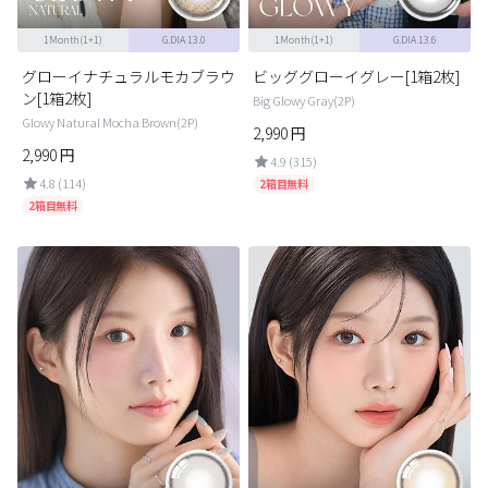
1Month(1+1)
G.DIA 13.0
1Month(1+1)
G.DIA 13.6
グローイナチュラルモカブラウ
ビッググローイグレー[1箱2枚]
ン[1箱2枚]
Big Glowy Gray(2P)
Glowy Natural Mocha Brown(2P)
2,990
円
2,990
円
4.9 (315)
4.8 (114)
2箱目無料
2箱目無料