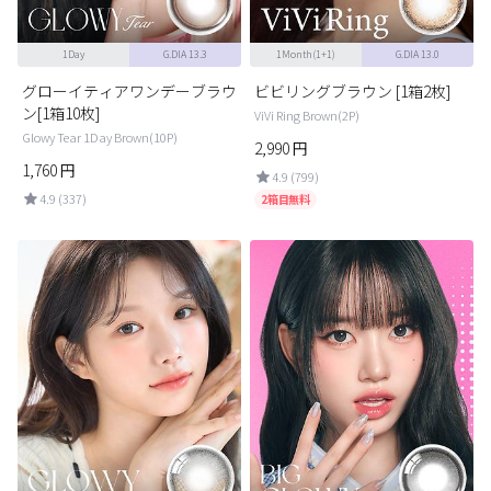
1Day
G.DIA 13.3
1Month(1+1)
G.DIA 13.0
グローイティアワンデーブラウ
ビビリングブラウン [1箱2枚]
ン[1箱10枚]
ViVi Ring Brown(2P)
Glowy Tear 1Day Brown(10P)
2,990
円
1,760
円
4.9 (799)
4.9 (337)
2箱目無料