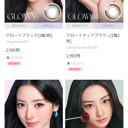
ブラウン
チョコ
グレー
ブラック
1Month(1+1)
G.DIA 13.1
1Month(1+1)
G.DIA 13.3
ヘーゼル
グリーン
グローイブラック[1箱2枚]
グローイティアブラウン[1箱2
ブルー
ピンク
枚]
Glowy Black(2P)
Glowy Tear Brown(2P)
透明
乱視用
2,990
円
2,990
円
4.9 (581)
ハロウィンカラコン
4.9 (173)
2箱目無料
2箱目無料
ケア用品
レビュー
EYEしてる
総合掲示板