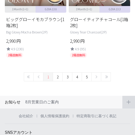
1Month(1+1)
G.DIA 13.6
1Month(1+1)
G.DIA 13.3
ビッググローイモカブラウン[1
グローイティアチャコール[1箱
箱2枚]
2枚]
Big Glowy Mocha Brown(2P)
Glowy Tear Charcoal(2P)
2,990
円
2,990
円
4.9 (230)
4.9 (95)
2箱目無料
2箱目無料
1
2
3
4
5
お知らせ
8月営業日のご案内
会社紹介
個人情報保護規約
特定商取引に基づく表記
SNSアカウント