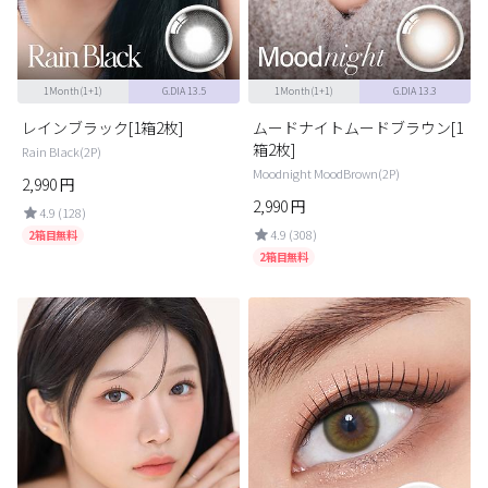
1Month(1+1)
G.DIA 13.5
1Month(1+1)
G.DIA 13.3
レインブラック[1箱2枚]
ムードナイトムードブラウン[1
箱2枚]
Rain Black(2P)
Moodnight MoodBrown(2P)
2,990
円
2,990
円
4.9 (128)
4.9 (308)
2箱目無料
2箱目無料