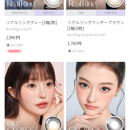
1Month(1+1)
G.DIA 12.5
1Day
G.DIA 12.5
リアルリンググレー[1箱2枚]
リアルリングワンデーブラウン
[1箱10枚]
Real Ring Gray(2P)
Real Ring 1Day Brown(10P)
2,990
円
1,760
円
4.9 (309)
4.9 (383)
2箱目無料