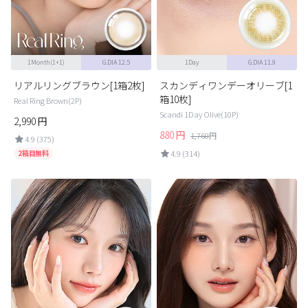
1Month(1+1)
G.DIA 12.5
1Day
G.DIA 11.9
リアルリングブラウン[1箱2枚]
スカンディワンデーオリーブ[1
箱10枚]
Real Ring Brown(2P)
Scandi 1Day Olive(10P)
2,990
円
880
円
1,760
円
4.9 (375)
2箱目無料
4.9 (314)