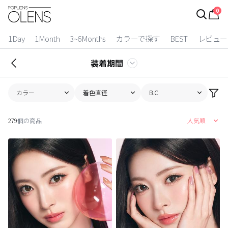
0
ログイン
お得逃しています。
|
1Day
1Month
3~6Months
カラーで探す
BEST
レビュー
カラコン比較
装着期間
今月限定特典
カラー
着色直径
B.C
ベスト
279
個の商品
人気順
カラコン
装着期間
1 Day
2 Weeks
1 Month
3~6 Months
よりどりキット
カラー