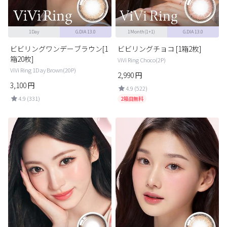
1Day
G.DIA 13.0
1Month(1+1)
G.DIA 13.0
ビビリングワンデーブラウン[1
ビビリングチョコ [1箱2枚]
箱20枚]
ViVi Ring Choco(2P)
ViVi Ring 1Day Brown(20P)
2,990
円
3,100
円
4.9 (522)
4.9 (331)
2箱目無料