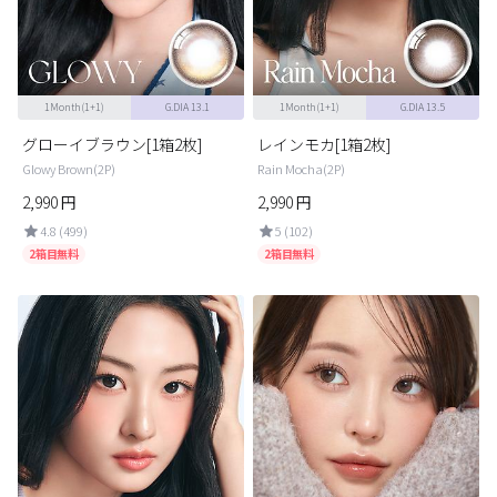
カスタマーサービス
ショッピングガイド
1Month(1+1)
G.DIA 13.1
1Month(1+1)
G.DIA 13.5
アプリダウンロード
グローイブラウン[1箱2枚]
レインモカ[1箱2枚]
Glowy Brown(2P)
Rain Mocha(2P)
2,990
円
2,990
円
INSTAGRAM
TWITTER
LINE
FACEBOOK
4.8 (499)
5 (102)
2箱目無料
2箱目無料