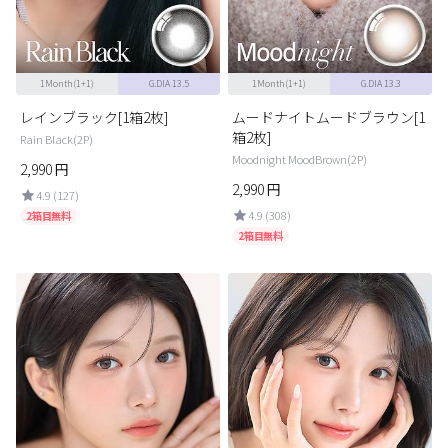
1Month(1+1)
G.DIA 13.5
1Month(1+1)
G.DIA 13.3
レインブラック[1箱2枚]
ムードナイトムードブラウン[1
箱2枚]
Rain Black(2P)
Moodnight MoodBrown(2P)
2,990
円
2,990
円
4.9 (127)
4.9 (308)
2箱目無料
2箱目無料