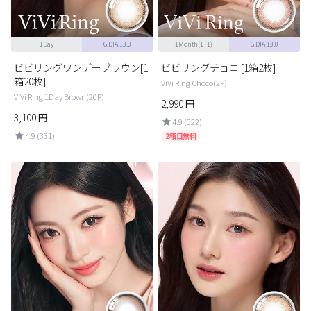
1Day
G.DIA 13.0
1Month(1+1)
G.DIA 13.0
ビビリングワンデーブラウン[1
ビビリングチョコ [1箱2枚]
箱20枚]
ViVi Ring Choco(2P)
ViVi Ring 1Day Brown(20P)
2,990
円
3,100
円
4.9 (522)
4.9 (331)
2箱目無料