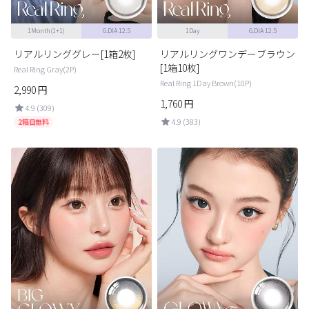
1Month(1+1)
G.DIA 12.5
1Day
G.DIA 12.5
リアルリンググレー[1箱2枚]
リアルリングワンデーブラウン
[1箱10枚]
Real Ring Gray(2P)
Real Ring 1Day Brown(10P)
2,990
円
1,760
円
4.9 (309)
4.9 (383)
2箱目無料