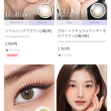
1Month(1+1)
G.DIA 12.5
1Day
G.DIA 13.0
リアルリングブラウン[1箱2枚]
グローイナチュラルワンデーモ
カブラウン[1箱10枚]
Real Ring Brown(2P)
Glowy Natural 1Day Mocha Brown(10P)
2,990
円
1,760
円
4.9 (375)
4.9 (220)
2箱目無料