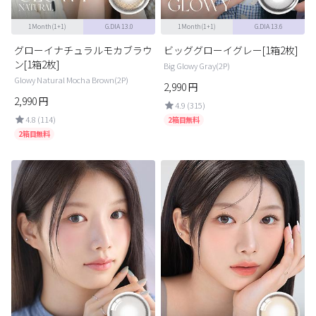
1Month(1+1)
G.DIA 13.0
1Month(1+1)
G.DIA 13.6
グローイナチュラルモカブラウ
ビッググローイグレー[1箱2枚]
ン[1箱2枚]
Big Glowy Gray(2P)
Glowy Natural Mocha Brown(2P)
2,990
円
2,990
円
4.9 (315)
4.8 (114)
2箱目無料
2箱目無料