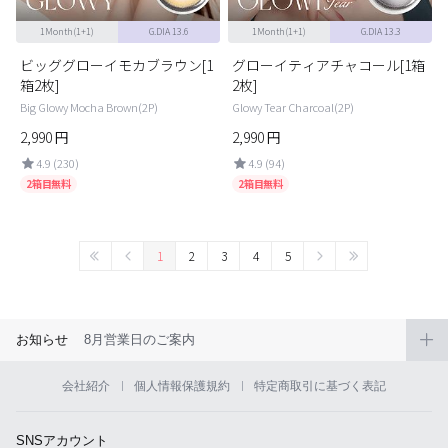
1Month(1+1)
G.DIA 13.6
1Month(1+1)
G.DIA 13.3
ビッググローイモカブラウン[1
グローイティアチャコール[1箱
箱2枚]
2枚]
Big Glowy Mocha Brown(2P)
Glowy Tear Charcoal(2P)
2,990
円
2,990
円
4.9 (230)
4.9 (94)
2箱目無料
2箱目無料
1
2
3
4
5
お知らせ
8月営業日のご案内
会社紹介
個人情報保護規約
特定商取引に基づく表記
SNSアカウント