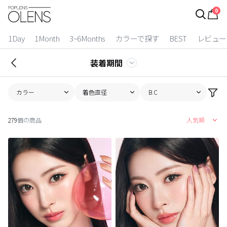
0
ログイン
お得逃しています。
|
1Day
1Month
3~6Months
カラーで探す
BEST
レビュー
カラコン比較
装着期間
今月限定特典
カラー
着色直径
B.C
ベスト
279
個の商品
人気順
カラコン
装着期間
1 Day
2 Weeks
1 Month
3~6 Months
よりどりキット
カラー