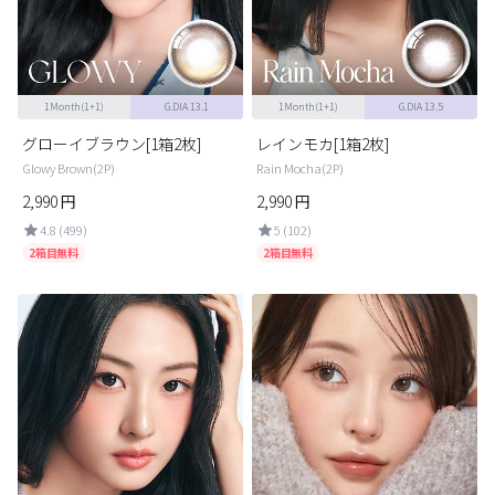
カスタマーサービス
ショッピングガイド
1Month(1+1)
G.DIA 13.1
1Month(1+1)
G.DIA 13.5
アプリダウンロード
グローイブラウン[1箱2枚]
レインモカ[1箱2枚]
Glowy Brown(2P)
Rain Mocha(2P)
2,990
円
2,990
円
INSTAGRAM
TWITTER
LINE
FACEBOOK
4.8 (499)
5 (102)
2箱目無料
2箱目無料