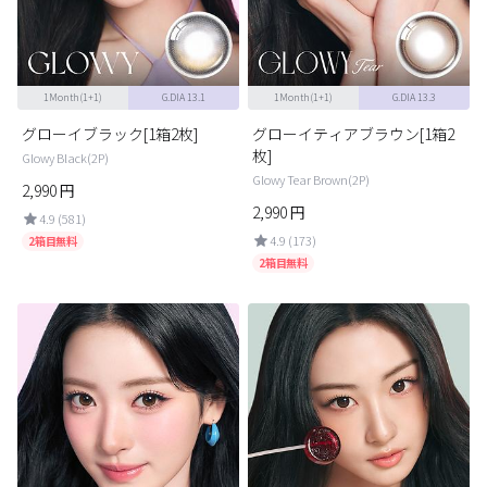
ブラウン
チョコ
グレー
ブラック
1Month(1+1)
G.DIA 13.1
1Month(1+1)
G.DIA 13.3
ヘーゼル
グリーン
グローイブラック[1箱2枚]
グローイティアブラウン[1箱2
ブルー
ピンク
枚]
Glowy Black(2P)
Glowy Tear Brown(2P)
透明
乱視用
2,990
円
2,990
円
4.9 (581)
ハロウィンカラコン
4.9 (173)
2箱目無料
2箱目無料
ケア用品
レビュー
EYEしてる
総合掲示板