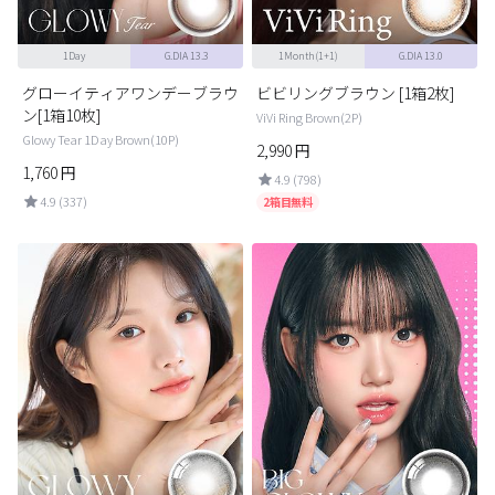
1Day
G.DIA 13.3
1Month(1+1)
G.DIA 13.0
グローイティアワンデーブラウ
ビビリングブラウン [1箱2枚]
ン[1箱10枚]
ViVi Ring Brown(2P)
Glowy Tear 1Day Brown(10P)
2,990
円
1,760
円
4.9 (798)
4.9 (337)
2箱目無料