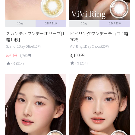
1Day
G.DIA 11.9
1Day
G.DIA 13.0
スカンディワンデーオリーブ[1
ビビリングワンデーチョコ[1箱
箱10枚]
20枚]
Scandi 1Day Olive(10P)
ViVi Ring 1Day Choco(20P)
880
円
3,100
円
1,760
円
4.9 (254)
4.9 (314)