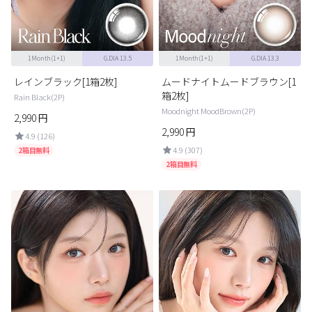
1Month(1+1)
G.DIA 13.5
1Month(1+1)
G.DIA 13.3
レインブラック[1箱2枚]
ムードナイトムードブラウン[1
箱2枚]
Rain Black(2P)
Moodnight MoodBrown(2P)
2,990
円
2,990
円
4.9 (126)
4.9 (307)
2箱目無料
2箱目無料