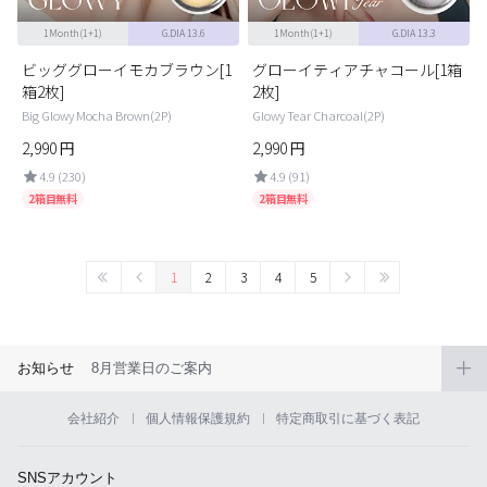
1Month(1+1)
G.DIA 13.6
1Month(1+1)
G.DIA 13.3
ビッググローイモカブラウン[1
グローイティアチャコール[1箱
箱2枚]
2枚]
Big Glowy Mocha Brown(2P)
Glowy Tear Charcoal(2P)
2,990
円
2,990
円
4.9 (230)
4.9 (91)
2箱目無料
2箱目無料
1
2
3
4
5
お知らせ
8月営業日のご案内
会社紹介
個人情報保護規約
特定商取引に基づく表記
SNSアカウント