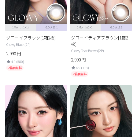
ブラウン
チョコ
グレー
ブラック
1Month(1+1)
G.DIA 13.1
1Month(1+1)
G.DIA 13.3
ヘーゼル
グリーン
グローイブラック[1箱2枚]
グローイティアブラウン[1箱2
ブルー
ピンク
枚]
Glowy Black(2P)
Glowy Tear Brown(2P)
透明
乱視用
2,990
円
2,990
円
4.9 (580)
ハロウィンカラコン
4.9 (173)
2箱目無料
2箱目無料
ケア用品
レビュー
EYEしてる
総合掲示板