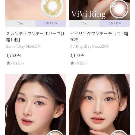
1Day
G.DIA 11.9
1Day
G.DIA 13.0
スカンディワンデーオリーブ[1
ビビリングワンデーチョコ[1箱
箱10枚]
20枚]
Scandi 1Day Olive(10P)
ViVi Ring 1Day Choco(20P)
1,760
円
3,100
円
4.9 (314)
4.9 (254)