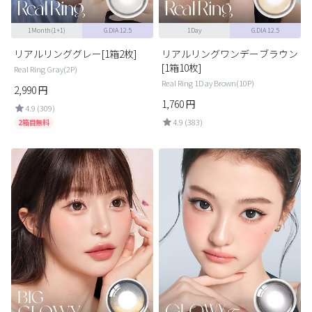
1Month(1+1)
G.DIA 12.5
1Day
G.DIA 12.5
リアルリンググレー[1箱2枚]
リアルリングワンデーブラウン
[1箱10枚]
Real Ring Gray(2P)
Real Ring 1Day Brown(10P)
2,990
円
1,760
円
4.9 (309)
4.9 (383)
2箱目無料