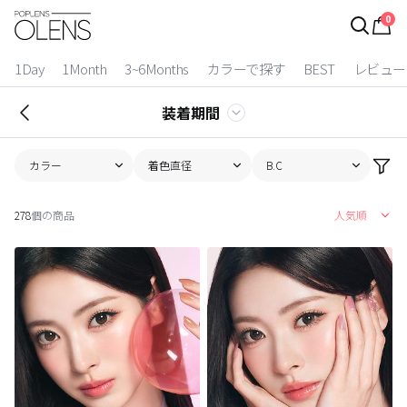
0
ログイン
お得逃しています。
|
1Day
1Month
3~6Months
カラーで探す
BEST
レビュー
カラコン比較
装着期間
今月限定特典
カラー
着色直径
B.C
ベスト
278
個の商品
人気順
カラコン
装着期間
1 Day
2 Weeks
1 Month
3~6 Months
よりどりキット
カラー