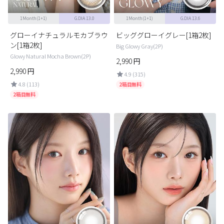
1Month(1+1)
G.DIA 13.0
1Month(1+1)
G.DIA 13.6
グローイナチュラルモカブラウ
ビッググローイグレー[1箱2枚]
ン[1箱2枚]
Big Glowy Gray(2P)
Glowy Natural Mocha Brown(2P)
2,990
円
2,990
円
4.9 (315)
4.8 (113)
2箱目無料
2箱目無料