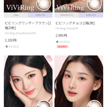
1Day
G.DIA 13.0
1Month(1+1)
G.DIA 13.0
ビビリングワンデーブラウン[1
ビビリングチョコ [1箱2枚]
箱20枚]
ViVi Ring Choco(2P)
ViVi Ring 1Day Brown(20P)
2,990
円
3,100
円
4.9 (521)
4.9 (331)
2箱目無料