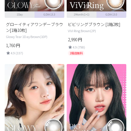
1Day
G.DIA 13.3
1Month(1+1)
G.DIA 13.0
グローイティアワンデーブラウ
ビビリングブラウン [1箱2枚]
ン[1箱10枚]
ViVi Ring Brown(2P)
Glowy Tear 1Day Brown(10P)
2,990
円
1,760
円
4.9 (798)
4.9 (337)
2箱目無料