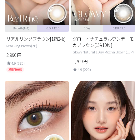
1Month(1+1)
G.DIA 12.5
1Day
G.DIA 13.0
リアルリングブラウン[1箱2枚]
グローイナチュラルワンデーモ
カブラウン[1箱10枚]
Real Ring Brown(2P)
Glowy Natural 1Day Mocha Brown(10P)
2,990
円
1,760
円
4.9 (375)
4.9 (220)
2箱目無料