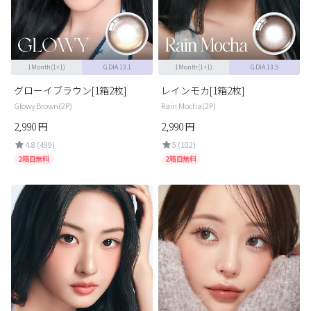
カスタマーサービス
ショッピングガイド
1Month(1+1)
G.DIA 13.1
1Month(1+1)
G.DIA 13.5
アプリダウンロード
グローイブラウン[1箱2枚]
レインモカ[1箱2枚]
Glowy Brown(2P)
Rain Mocha(2P)
2,990
円
2,990
円
INSTAGRAM
TWITTER
LINE
FACEBOOK
4.8 (499)
5 (102)
2箱目無料
2箱目無料