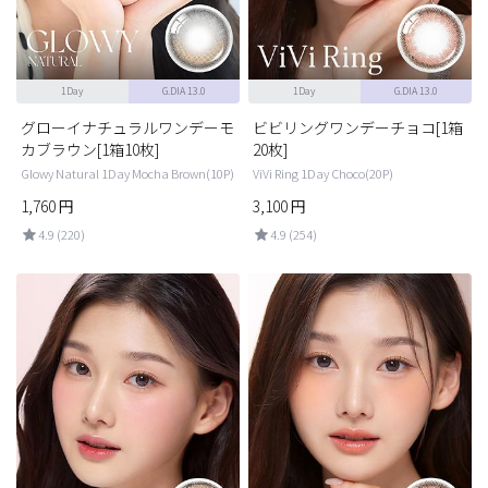
1Day
G.DIA 13.0
1Day
G.DIA 13.0
グローイナチュラルワンデーモ
ビビリングワンデーチョコ[1箱
カブラウン[1箱10枚]
20枚]
Glowy Natural 1Day Mocha Brown(10P)
ViVi Ring 1Day Choco(20P)
1,760
円
3,100
円
4.9 (220)
4.9 (254)