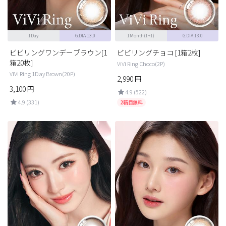
1Day
G.DIA 13.0
1Month(1+1)
G.DIA 13.0
ビビリングワンデーブラウン[1
ビビリングチョコ [1箱2枚]
箱20枚]
ViVi Ring Choco(2P)
ViVi Ring 1Day Brown(20P)
2,990
円
3,100
円
4.9 (522)
4.9 (331)
2箱目無料