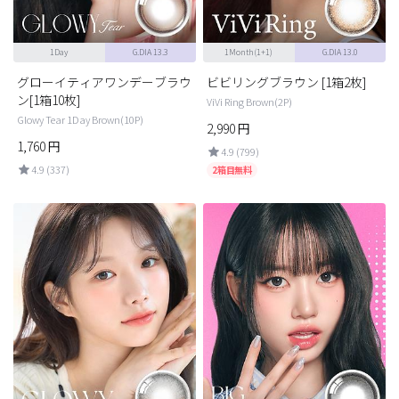
1Day
G.DIA 13.3
1Month(1+1)
G.DIA 13.0
グローイティアワンデーブラウ
ビビリングブラウン [1箱2枚]
ン[1箱10枚]
ViVi Ring Brown(2P)
Glowy Tear 1Day Brown(10P)
2,990
円
1,760
円
4.9 (799)
4.9 (337)
2箱目無料