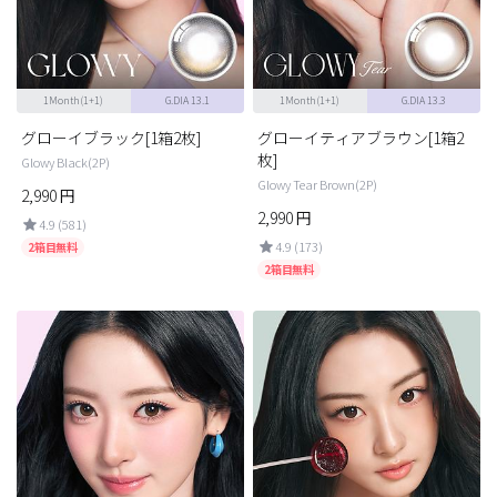
チョコ
ブラック
1Month(1+1)
G.DIA 13.1
1Month(1+1)
G.DIA 13.3
グリーン
グローイブラック[1箱2枚]
グローイティアブラウン[1箱2
ピンク
枚]
Glowy Black(2P)
Glowy Tear Brown(2P)
乱視用
2,990
円
2,990
円
4.9 (581)
4.9 (173)
2箱目無料
2箱目無料