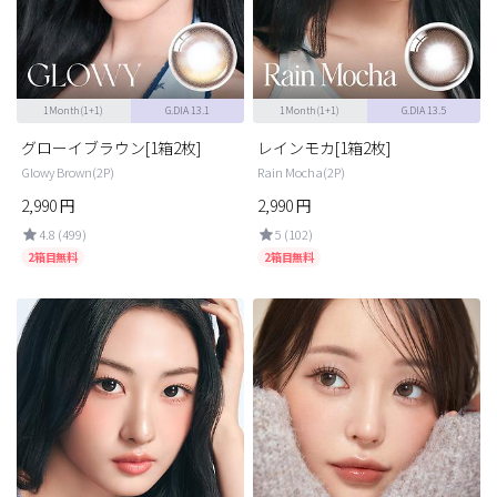
1Month(1+1)
G.DIA 13.1
1Month(1+1)
G.DIA 13.5
グローイブラウン[1箱2枚]
レインモカ[1箱2枚]
Glowy Brown(2P)
Rain Mocha(2P)
2,990
円
2,990
円
LINE
4.8 (499)
5 (102)
2箱目無料
2箱目無料