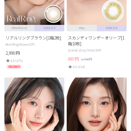
1Month(1+1)
G.DIA 12.5
1Day
G.DIA 11.9
リアルリングブラウン[1箱2枚]
スカンディワンデーオリーブ[1
箱10枚]
Real Ring Brown(2P)
Scandi 1Day Olive(10P)
2,990
円
880
円
1,760
円
4.9 (375)
2箱目無料
4.9 (314)