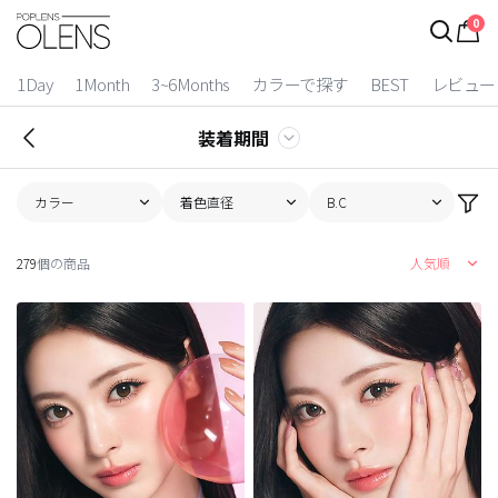
0
1Day
1Month
3~6Months
カラーで探す
BEST
レビュー
装着期間
カラー
着色直径
B.C
279
個の商品
人気順
2 Weeks
3~6 Months