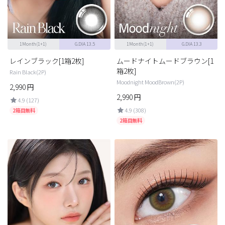
1Month(1+1)
G.DIA 13.5
1Month(1+1)
G.DIA 13.3
レインブラック[1箱2枚]
ムードナイトムードブラウン[1
箱2枚]
Rain Black(2P)
Moodnight MoodBrown(2P)
2,990
円
2,990
円
4.9 (127)
4.9 (308)
2箱目無料
2箱目無料