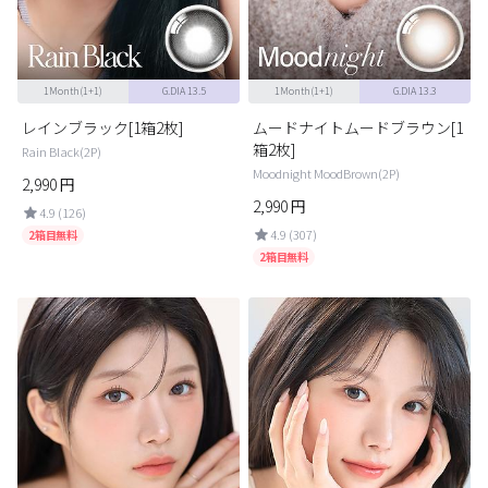
1Month(1+1)
G.DIA 13.5
1Month(1+1)
G.DIA 13.3
レインブラック[1箱2枚]
ムードナイトムードブラウン[1
箱2枚]
Rain Black(2P)
Moodnight MoodBrown(2P)
2,990
円
2,990
円
4.9 (126)
4.9 (307)
2箱目無料
2箱目無料