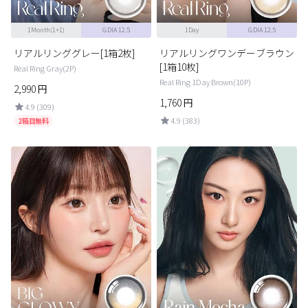
1Month(1+1)
G.DIA 12.5
1Day
G.DIA 12.5
リアルリンググレー[1箱2枚]
リアルリングワンデーブラウン
[1箱10枚]
Real Ring Gray(2P)
Real Ring 1Day Brown(10P)
2,990
円
1,760
円
4.9 (309)
4.9 (383)
2箱目無料