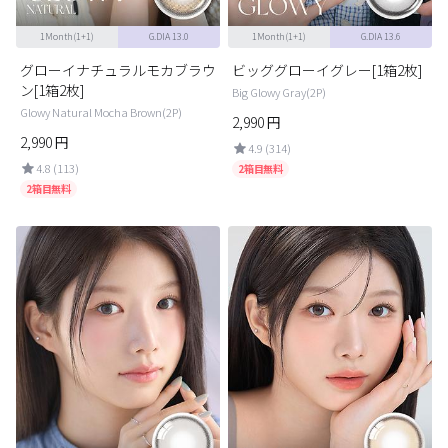
1Month(1+1)
G.DIA 13.0
1Month(1+1)
G.DIA 13.6
グローイナチュラルモカブラウ
ビッググローイグレー[1箱2枚]
ン[1箱2枚]
Big Glowy Gray(2P)
Glowy Natural Mocha Brown(2P)
2,990
円
2,990
円
4.9 (314)
4.8 (113)
2箱目無料
2箱目無料