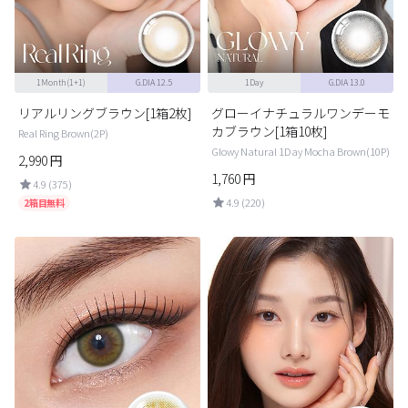
1Month(1+1)
G.DIA 12.5
1Day
G.DIA 13.0
リアルリングブラウン[1箱2枚]
グローイナチュラルワンデーモ
カブラウン[1箱10枚]
Real Ring Brown(2P)
Glowy Natural 1Day Mocha Brown(10P)
2,990
円
1,760
円
4.9 (375)
4.9 (220)
2箱目無料