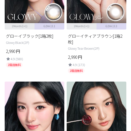
ブラウン
チョコ
グレー
ブラック
1Month(1+1)
G.DIA 13.1
1Month(1+1)
G.DIA 13.3
ヘーゼル
グリーン
グローイブラック[1箱2枚]
グローイティアブラウン[1箱2
ブルー
ピンク
枚]
Glowy Black(2P)
Glowy Tear Brown(2P)
透明
乱視用
2,990
円
2,990
円
4.9 (580)
ハロウィンカラコン
4.9 (173)
2箱目無料
2箱目無料
ケア用品
レビュー
EYEしてる
総合掲示板