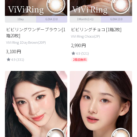
1Day
G.DIA 13.0
1Month(1+1)
G.DIA 13.0
ビビリングワンデーブラウン[1
ビビリングチョコ [1箱2枚]
箱20枚]
ViVi Ring Choco(2P)
ViVi Ring 1Day Brown(20P)
2,990
円
3,100
円
4.9 (521)
4.9 (331)
2箱目無料