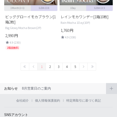
1Month(1+1)
G.DIA 13.6
1Day
G.DIA 13.5
ビッググローイモカブラウン[1
レインモカワンデー[1箱10枚]
箱2枚]
Rain Mocha 1Day(10P)
Big Glowy Mocha Brown(2P)
1,760
円
2,990
円
4.9 (338)
4.9 (230)
2箱目無料
1
2
3
4
5
お知らせ
8月営業日のご案内
会社紹介
個人情報保護規約
特定商取引に基づく表記
SNSアカウント