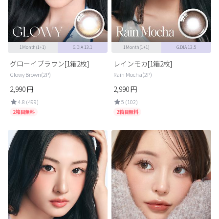
カスタマーサービス
ショッピングガイド
1Month(1+1)
G.DIA 13.1
1Month(1+1)
G.DIA 13.5
アプリダウンロード
グローイブラウン[1箱2枚]
レインモカ[1箱2枚]
Glowy Brown(2P)
Rain Mocha(2P)
2,990
円
2,990
円
INSTAGRAM
TWITTER
LINE
FACEBOOK
4.8 (499)
5 (102)
2箱目無料
2箱目無料