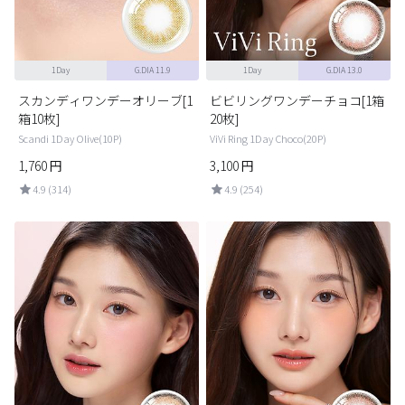
1Day
G.DIA 11.9
1Day
G.DIA 13.0
スカンディワンデーオリーブ[1
ビビリングワンデーチョコ[1箱
箱10枚]
20枚]
Scandi 1Day Olive(10P)
ViVi Ring 1Day Choco(20P)
1,760
円
3,100
円
4.9 (314)
4.9 (254)