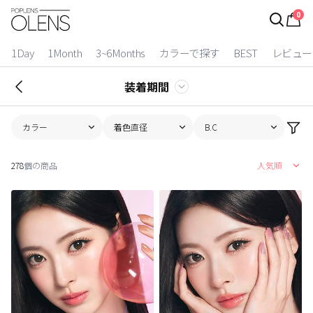
0
ログイン
お得逃しています。
|
1Day
1Month
3~6Months
カラーで探す
BEST
レビュー
カラコン比較
装着期間
今月限定特典
カラー
着色直径
B.C
ベスト
278
個の商品
人気順
カラコン
装着期間
1 Day
2 Weeks
1 Month
3~6 Months
よりどりキット
カラー