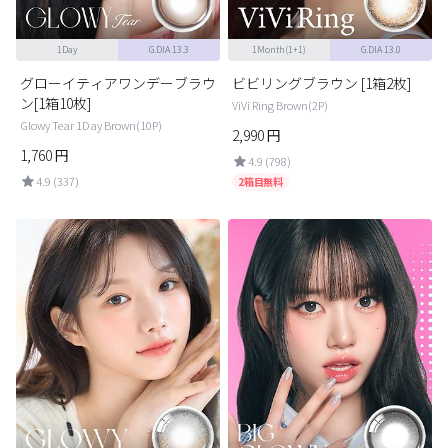
1Day
G.DIA 13.3
1Month(1+1)
G.DIA 13.0
グローイティアワンデーブラウ
ビビリングブラウン [1箱2枚]
ン[1箱10枚]
ViVi Ring Brown(2P)
Glowy Tear 1Day Brown(10P)
2,990
円
1,760
円
4.9 (798)
4.9 (337)
2箱目無料