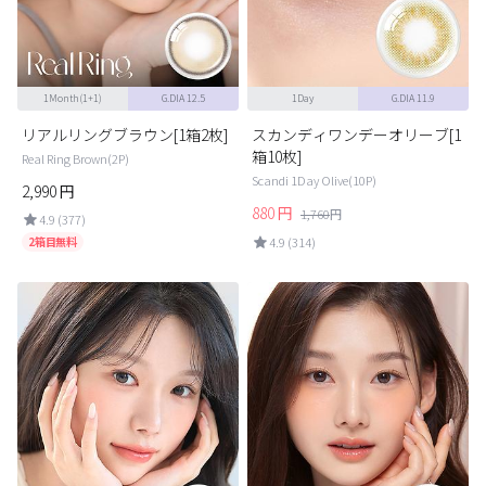
1Month(1+1)
G.DIA 12.5
1Day
G.DIA 11.9
リアルリングブラウン[1箱2枚]
スカンディワンデーオリーブ[1
箱10枚]
Real Ring Brown(2P)
Scandi 1Day Olive(10P)
2,990
円
880
円
1,760
円
4.9 (377)
2箱目無料
4.9 (314)