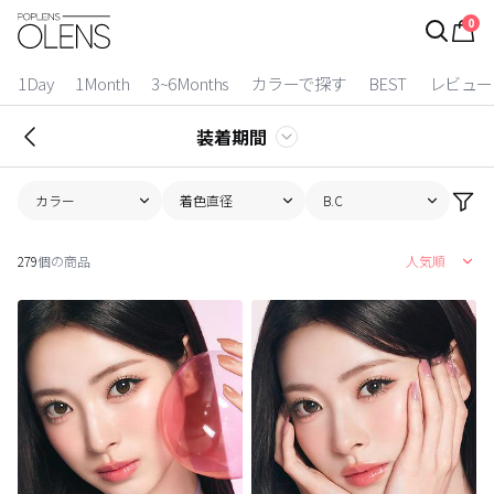
0
ログイン
お得逃しています。
|
1Day
1Month
3~6Months
カラーで探す
BEST
レビュー
カラコン比較
装着期間
今月限定特典
カラー
着色直径
B.C
ベスト
279
個の商品
人気順
カラコン
装着期間
1 Day
2 Weeks
1 Month
3~6 Months
よりどりキット
カラー