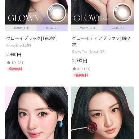
ブラウン
チョコ
グレー
ブラック
1Month(1+1)
G.DIA 13.1
1Month(1+1)
G.DIA 13.3
ヘーゼル
グリーン
グローイブラック[1箱2枚]
グローイティアブラウン[1箱2
ブルー
ピンク
枚]
Glowy Black(2P)
Glowy Tear Brown(2P)
透明
乱視用
2,990
円
2,990
円
4.9 (581)
ハロウィンカラコン
4.9 (173)
2箱目無料
2箱目無料
ケア用品
レビュー
EYEしてる
総合掲示板