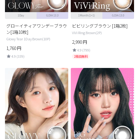
1Day
G.DIA 13.3
1Month(1+1)
G.DIA 13.0
グローイティアワンデーブラウ
ビビリングブラウン [1箱2枚]
ン[1箱10枚]
ViVi Ring Brown(2P)
Glowy Tear 1Day Brown(10P)
2,990
円
1,760
円
4.9 (799)
4.9 (339)
2箱目無料