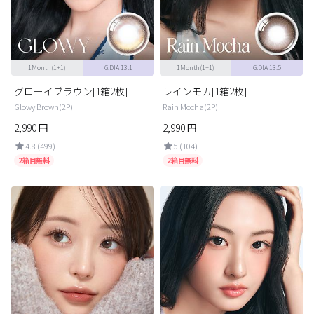
カスタマーサービス
ショッピングガイド
1Month(1+1)
G.DIA 13.1
1Month(1+1)
G.DIA 13.5
アプリダウンロード
グローイブラウン[1箱2枚]
レインモカ[1箱2枚]
Glowy Brown(2P)
Rain Mocha(2P)
2,990
円
2,990
円
INSTAGRAM
TWITTER
LINE
FACEBOOK
4.8 (499)
5 (104)
2箱目無料
2箱目無料