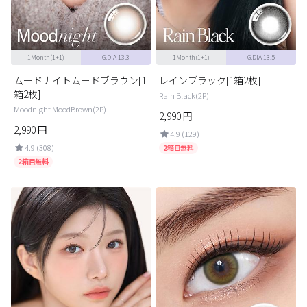
1Month(1+1)
G.DIA 13.3
1Month(1+1)
G.DIA 13.5
ムードナイトムードブラウン[1
レインブラック[1箱2枚]
箱2枚]
Rain Black(2P)
Moodnight MoodBrown(2P)
2,990
円
2,990
円
4.9 (129)
4.9 (308)
2箱目無料
2箱目無料