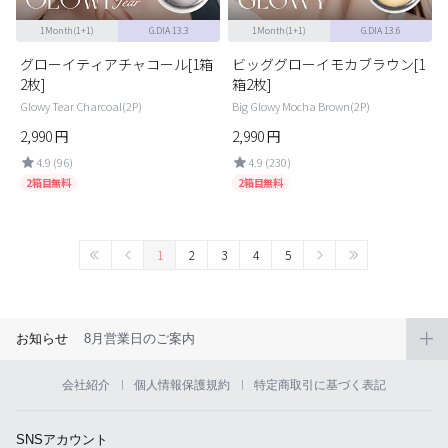
1Month(1+1)
G.DIA 13.3
1Month(1+1)
G.DIA 13.6
グローイティアチャコール[1箱
ビッググローイモカブラウン[1
2枚]
箱2枚]
Glowy Tear Charcoal(2P)
Big Glowy Mocha Brown(2P)
2,990
円
2,990
円
4.9 (96)
4.9 (230)
2箱目無料
2箱目無料
1
2
3
4
5
お知らせ
8月営業日のご案内
会社紹介
個人情報保護規約
特定商取引に基づく表記
SNSアカウント