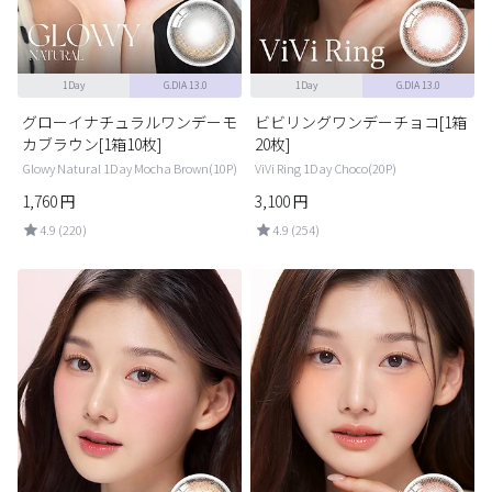
1Day
G.DIA 13.0
1Day
G.DIA 13.0
グローイナチュラルワンデーモ
ビビリングワンデーチョコ[1箱
カブラウン[1箱10枚]
20枚]
Glowy Natural 1Day Mocha Brown(10P)
ViVi Ring 1Day Choco(20P)
1,760
円
3,100
円
4.9 (220)
4.9 (254)