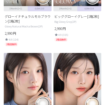
1Month(1+1)
G.DIA 13.0
1Month(1+1)
G.DIA 13.6
グローイナチュラルモカブラウ
ビッググローイグレー[1箱2枚]
ン[1箱2枚]
Big Glowy Gray(2P)
Glowy Natural Mocha Brown(2P)
2,990
円
2,990
円
4.9 (315)
4.8 (114)
2箱目無料
2箱目無料