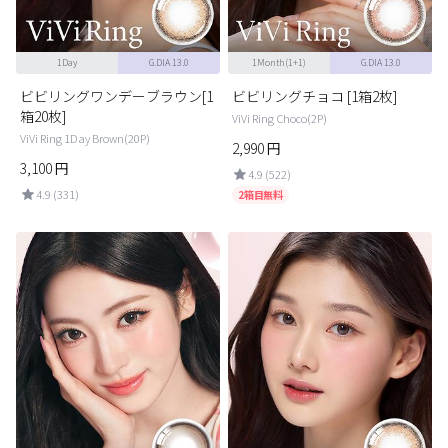
1Day
G.DIA 13.0
1Month(1+1)
G.DIA 13.0
ビビリングワンデーブラウン[1
ビビリングチョコ [1箱2枚]
箱20枚]
ViVi Ring Choco(2P)
ViVi Ring 1Day Brown(20P)
2,990
円
3,100
円
4.9 (522)
4.9 (331)
2箱目無料