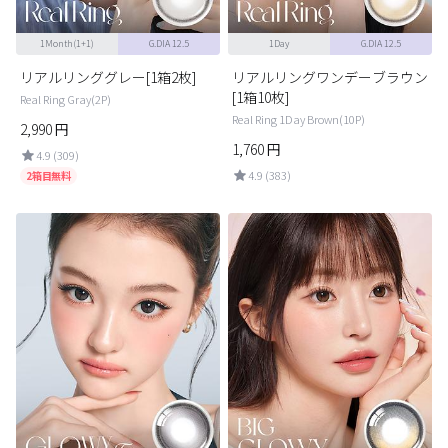
1Month(1+1)
G.DIA 12.5
1Day
G.DIA 12.5
リアルリンググレー[1箱2枚]
リアルリングワンデーブラウン
[1箱10枚]
Real Ring Gray(2P)
Real Ring 1Day Brown(10P)
2,990
円
1,760
円
4.9 (309)
4.9 (383)
2箱目無料