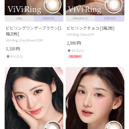
1Day
G.DIA 13.0
1Month(1+1)
G.DIA 13.0
ビビリングワンデーブラウン[1
ビビリングチョコ [1箱2枚]
箱20枚]
ViVi Ring Choco(2P)
ViVi Ring 1Day Brown(20P)
2,990
円
3,100
円
4.9 (521)
4.9 (331)
2箱目無料