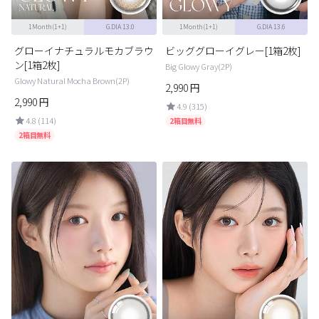
1Month(1+1)
G.DIA 13.0
1Month(1+1)
G.DIA 13.6
グローイナチュラルモカブラウ
ビッググローイグレー[1箱2枚]
ン[1箱2枚]
Big Glowy Gray(2P)
Glowy Natural Mocha Brown(2P)
2,990
円
2,990
円
4.9 (315)
4.8 (114)
2箱目無料
2箱目無料