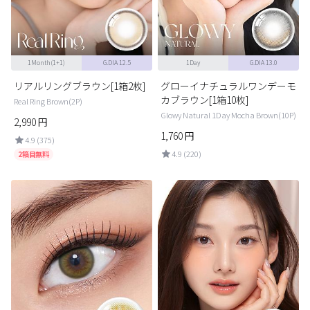
1Month(1+1)
G.DIA 12.5
1Day
G.DIA 13.0
リアルリングブラウン[1箱2枚]
グローイナチュラルワンデーモ
カブラウン[1箱10枚]
Real Ring Brown(2P)
Glowy Natural 1Day Mocha Brown(10P)
2,990
円
1,760
円
4.9 (375)
4.9 (220)
2箱目無料