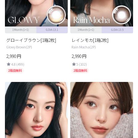
カスタマーサービス
ショッピングガイド
1Month(1+1)
G.DIA 13.1
1Month(1+1)
G.DIA 13.5
アプリダウンロード
グローイブラウン[1箱2枚]
レインモカ[1箱2枚]
Glowy Brown(2P)
Rain Mocha(2P)
2,990
円
2,990
円
INSTAGRAM
TWITTER
LINE
FACEBOOK
4.8 (499)
5 (102)
2箱目無料
2箱目無料