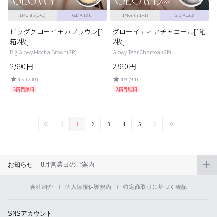
1Month(1+1)
G.DIA 13.6
1Month(1+1)
G.DIA 13.3
ビッググローイモカブラウン[1
グローイティアチャコール[1箱
箱2枚]
2枚]
Big Glowy Mocha Brown(2P)
Glowy Tear Charcoal(2P)
2,990
円
2,990
円
4.9 (230)
4.9 (94)
2箱目無料
2箱目無料
1
2
3
4
5
お知らせ
8月営業日のご案内
会社紹介
個人情報保護規約
特定商取引に基づく表記
SNSアカウント