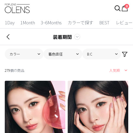
0
ログイン
お得逃しています。
|
1Day
1Month
3~6Months
カラーで探す
BEST
レビュー
カラコン比較
装着期間
今月限定特典
カラー
着色直径
B.C
ベスト
279
個の商品
人気順
カラコン
装着期間
1 Day
2 Weeks
1 Month
3~6 Months
よりどりキット
カラー