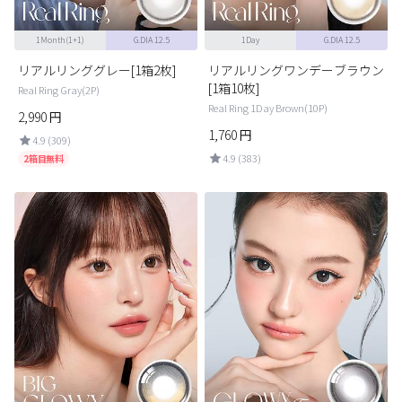
1Month(1+1)
G.DIA 12.5
1Day
G.DIA 12.5
リアルリンググレー[1箱2枚]
リアルリングワンデーブラウン
[1箱10枚]
Real Ring Gray(2P)
Real Ring 1Day Brown(10P)
2,990
円
1,760
円
4.9 (309)
4.9 (383)
2箱目無料