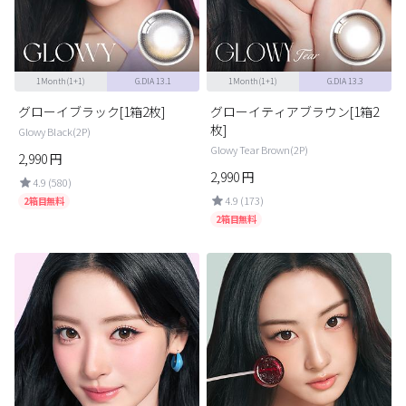
ブラウン
チョコ
グレー
ブラック
1Month(1+1)
G.DIA 13.1
1Month(1+1)
G.DIA 13.3
ヘーゼル
グリーン
グローイブラック[1箱2枚]
グローイティアブラウン[1箱2
ブルー
ピンク
枚]
Glowy Black(2P)
Glowy Tear Brown(2P)
透明
乱視用
2,990
円
2,990
円
4.9 (580)
ハロウィンカラコン
4.9 (173)
2箱目無料
2箱目無料
ケア用品
レビュー
EYEしてる
総合掲示板