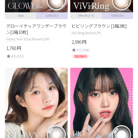
1Day
G.DIA 13.3
1Month(1+1)
G.DIA 13.0
グローイティアワンデーブラウ
ビビリングブラウン [1箱2枚]
ン[1箱10枚]
ViVi Ring Brown(2P)
Glowy Tear 1Day Brown(10P)
2,990
円
1,760
円
4.9 (798)
4.9 (337)
2箱目無料