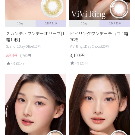
1Day
G.DIA 11.9
1Day
G.DIA 13.0
スカンディワンデーオリーブ[1
ビビリングワンデーチョコ[1箱
箱10枚]
20枚]
Scandi 1Day Olive(10P)
ViVi Ring 1Day Choco(20P)
880
円
3,100
円
1,760
円
4.9 (254)
4.9 (314)