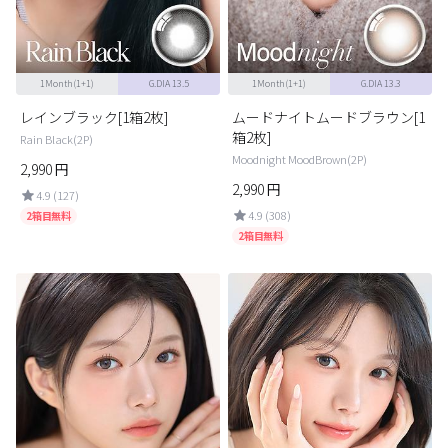
1Month(1+1)
G.DIA 13.5
1Month(1+1)
G.DIA 13.3
レインブラック[1箱2枚]
ムードナイトムードブラウン[1
箱2枚]
Rain Black(2P)
Moodnight MoodBrown(2P)
2,990
円
2,990
円
4.9 (127)
4.9 (308)
2箱目無料
2箱目無料