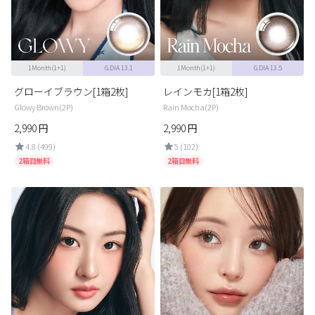
カスタマーサービス
ショッピングガイド
1Month(1+1)
G.DIA 13.1
1Month(1+1)
G.DIA 13.5
アプリダウンロード
グローイブラウン[1箱2枚]
レインモカ[1箱2枚]
Glowy Brown(2P)
Rain Mocha(2P)
2,990
円
2,990
円
INSTAGRAM
TWITTER
LINE
FACEBOOK
4.8 (499)
5 (102)
2箱目無料
2箱目無料