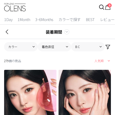
0
ログイン
お得逃しています。
|
1Day
1Month
3~6Months
カラーで探す
BEST
レビュー
カラコン比較
装着期間
今月限定特典
カラー
着色直径
B.C
ベスト
279
個の商品
人気順
カラコン
装着期間
1 Day
2 Weeks
1 Month
3~6 Months
よりどりキット
カラー