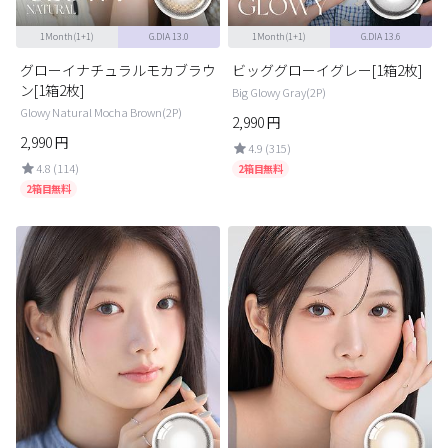
1Month(1+1)
G.DIA 13.0
1Month(1+1)
G.DIA 13.6
グローイナチュラルモカブラウ
ビッググローイグレー[1箱2枚]
ン[1箱2枚]
Big Glowy Gray(2P)
Glowy Natural Mocha Brown(2P)
2,990
円
2,990
円
4.9 (315)
4.8 (114)
2箱目無料
2箱目無料