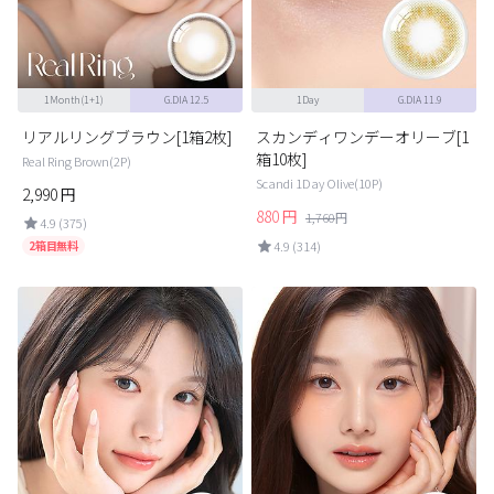
1Month(1+1)
G.DIA 12.5
1Day
G.DIA 11.9
リアルリングブラウン[1箱2枚]
スカンディワンデーオリーブ[1
箱10枚]
Real Ring Brown(2P)
Scandi 1Day Olive(10P)
2,990
円
880
円
1,760
円
4.9 (375)
2箱目無料
4.9 (314)