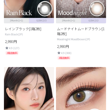
1Month(1+1)
G.DIA 13.5
1Month(1+1)
G.DIA 13.3
レインブラック[1箱2枚]
ムードナイトムードブラウン[1
箱2枚]
Rain Black(2P)
Moodnight MoodBrown(2P)
2,990
円
2,990
円
4.9 (127)
4.9 (308)
2箱目無料
2箱目無料