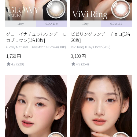
1Day
G.DIA 13.0
1Day
G.DIA 13.0
グローイナチュラルワンデーモ
ビビリングワンデーチョコ[1箱
カブラウン[1箱10枚]
20枚]
Glowy Natural 1Day Mocha Brown(10P)
ViVi Ring 1Day Choco(20P)
1,760
円
3,100
円
4.9 (220)
4.9 (254)