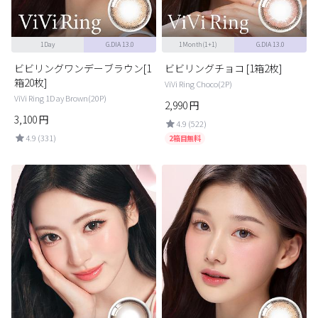
1Day
G.DIA 13.0
1Month(1+1)
G.DIA 13.0
ビビリングワンデーブラウン[1
ビビリングチョコ [1箱2枚]
箱20枚]
ViVi Ring Choco(2P)
ViVi Ring 1Day Brown(20P)
2,990
円
3,100
円
4.9 (522)
4.9 (331)
2箱目無料