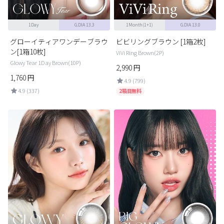
1Day
G.DIA 13.3
1Month(1+1)
G.DIA 13.0
グローイティアワンデーブラウ
ビビリングブラウン [1箱2枚]
ン[1箱10枚]
ViVi Ring Brown(2P)
Glowy Tear 1Day Brown(10P)
2,990
円
1,760
円
4.9 (799)
4.9 (337)
2箱目無料