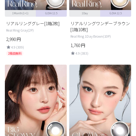
1Month(1+1)
G.DIA 12.5
1Day
G.DIA 12.5
リアルリンググレー[1箱2枚]
リアルリングワンデーブラウン
[1箱10枚]
Real Ring Gray(2P)
Real Ring 1Day Brown(10P)
2,990
円
1,760
円
4.9 (309)
4.9 (383)
2箱目無料