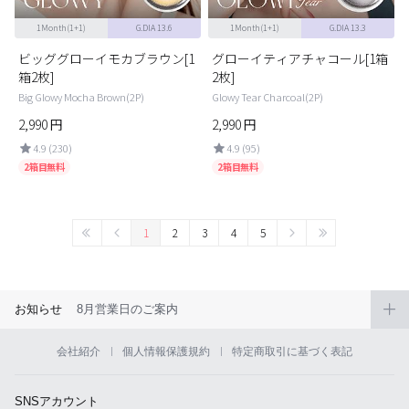
1Month(1+1)
G.DIA 13.6
1Month(1+1)
G.DIA 13.3
ビッググローイモカブラウン[1
グローイティアチャコール[1箱
箱2枚]
2枚]
Big Glowy Mocha Brown(2P)
Glowy Tear Charcoal(2P)
2,990
円
2,990
円
4.9 (230)
4.9 (95)
2箱目無料
2箱目無料
1
2
3
4
5
お知らせ
8月営業日のご案内
会社紹介
個人情報保護規約
特定商取引に基づく表記
SNSアカウント