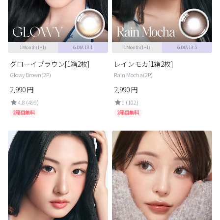
カスタマーサービス
ショッピングガイド
1Month(1+1)
G.DIA 13.1
1Month(1+1)
G.DIA 13.5
アプリダウンロード
グローイブラウン[1箱2枚]
レインモカ[1箱2枚]
Glowy Brown(2P)
Rain Mocha(2P)
2,990
円
2,990
円
INSTAGRAM
TWITTER
LINE
FACEBOOK
4.8 (499)
5 (102)
2箱目無料
2箱目無料