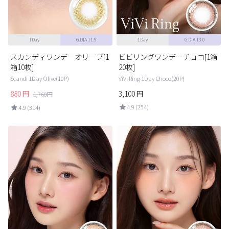
1Day
G.DIA 11.9
1Day
G.DIA 13.0
スカンディワンデーオリーブ[1
ビビリングワンデーチョコ[1箱
箱10枚]
20枚]
Scandi 1Day Olive(10P)
ViVi Ring 1Day Choco(20P)
880
円
3,100
円
1,760
円
4.9 (254)
4.9 (314)