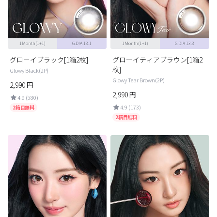
ブラウン
チョコ
グレー
ブラック
1Month(1+1)
G.DIA 13.1
1Month(1+1)
G.DIA 13.3
ヘーゼル
グリーン
グローイブラック[1箱2枚]
グローイティアブラウン[1箱2
ブルー
ピンク
枚]
Glowy Black(2P)
Glowy Tear Brown(2P)
透明
乱視用
2,990
円
2,990
円
4.9 (580)
ハロウィンカラコン
4.9 (173)
2箱目無料
2箱目無料
ケア用品
レビュー
EYEしてる
総合掲示板