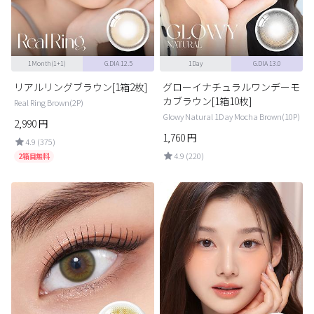
1Month(1+1)
G.DIA 12.5
1Day
G.DIA 13.0
リアルリングブラウン[1箱2枚]
グローイナチュラルワンデーモ
カブラウン[1箱10枚]
Real Ring Brown(2P)
Glowy Natural 1Day Mocha Brown(10P)
2,990
円
1,760
円
4.9 (375)
4.9 (220)
2箱目無料