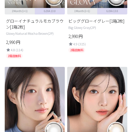
1Month(1+1)
G.DIA 13.0
1Month(1+1)
G.DIA 13.6
グローイナチュラルモカブラウ
ビッググローイグレー[1箱2枚]
ン[1箱2枚]
Big Glowy Gray(2P)
Glowy Natural Mocha Brown(2P)
2,990
円
2,990
円
4.9 (315)
4.8 (114)
2箱目無料
2箱目無料