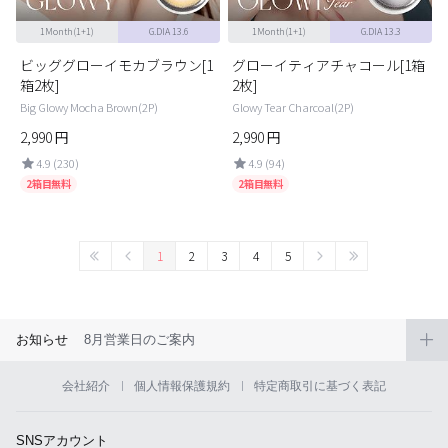
1Month(1+1)
G.DIA 13.6
1Month(1+1)
G.DIA 13.3
ビッググローイモカブラウン[1
グローイティアチャコール[1箱
箱2枚]
2枚]
Big Glowy Mocha Brown(2P)
Glowy Tear Charcoal(2P)
2,990
円
2,990
円
4.9 (230)
4.9 (94)
2箱目無料
2箱目無料
1
2
3
4
5
お知らせ
8月営業日のご案内
会社紹介
個人情報保護規約
特定商取引に基づく表記
SNSアカウント