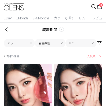
0
ログイン
お得逃しています。
|
1Day
1Month
3~6Months
カラーで探す
BEST
レビュー
カラコン比較
装着期間
今月限定特典
カラー
着色直径
B.C
ベスト
279
個の商品
人気順
カラコン
装着期間
1 Day
2 Weeks
1 Month
3~6 Months
よりどりキット
カラー