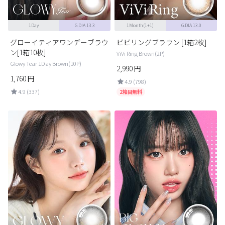
1Day
G.DIA 13.3
1Month(1+1)
G.DIA 13.0
グローイティアワンデーブラウ
ビビリングブラウン [1箱2枚]
ン[1箱10枚]
ViVi Ring Brown(2P)
Glowy Tear 1Day Brown(10P)
2,990
円
1,760
円
4.9 (798)
4.9 (337)
2箱目無料