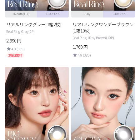
1Month(1+1)
G.DIA 12.5
1Day
G.DIA 12.5
リアルリンググレー[1箱2枚]
リアルリングワンデーブラウン
[1箱10枚]
Real Ring Gray(2P)
Real Ring 1Day Brown(10P)
2,990
円
1,760
円
4.9 (309)
4.9 (383)
2箱目無料