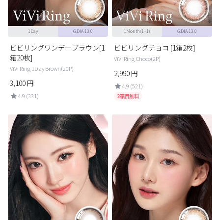
1Day
G.DIA 13.0
1Month(1+1)
G.DIA 13.0
ビビリングワンデーブラウン[1
ビビリングチョコ [1箱2枚]
箱20枚]
ViVi Ring Choco(2P)
ViVi Ring 1Day Brown(20P)
2,990
円
3,100
円
4.9 (521)
4.9 (331)
2箱目無料