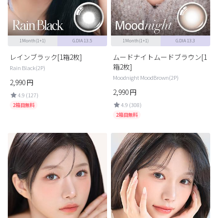
1Month(1+1)
G.DIA 13.5
1Month(1+1)
G.DIA 13.3
レインブラック[1箱2枚]
ムードナイトムードブラウン[1
箱2枚]
Rain Black(2P)
Moodnight MoodBrown(2P)
2,990
円
2,990
円
4.9 (127)
4.9 (308)
2箱目無料
2箱目無料