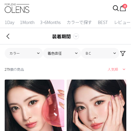
0
ログイン
お得逃しています。
|
1Day
1Month
3~6Months
カラーで探す
BEST
レビュー
カラコン比較
装着期間
今月限定特典
カラー
着色直径
B.C
ベスト
279
個の商品
人気順
カラコン
装着期間
1 Day
2 Weeks
1 Month
3~6 Months
よりどりキット
カラー