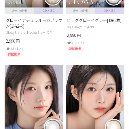
1Month(1+1)
G.DIA 13.0
1Month(1+1)
G.DIA 13.6
グローイナチュラルモカブラウ
ビッググローイグレー[1箱2枚]
ン[1箱2枚]
Big Glowy Gray(2P)
Glowy Natural Mocha Brown(2P)
2,990
円
2,990
円
4.9 (315)
4.8 (114)
2箱目無料
2箱目無料