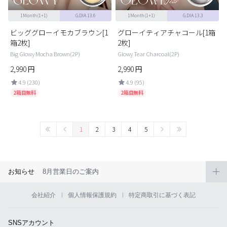
1Month(1+1)
G.DIA 13.6
1Month(1+1)
G.DIA 13.3
ビッググローイモカブラウン[1
グローイティアチャコール[1箱
箱2枚]
2枚]
Big Glowy Mocha Brown(2P)
Glowy Tear Charcoal(2P)
2,990
円
2,990
円
4.9 (230)
4.9 (95)
2箱目無料
2箱目無料
1
2
3
4
5
お知らせ
8月営業日のご案内
会社紹介
個人情報保護規約
特定商取引に基づく表記
SNSアカウント