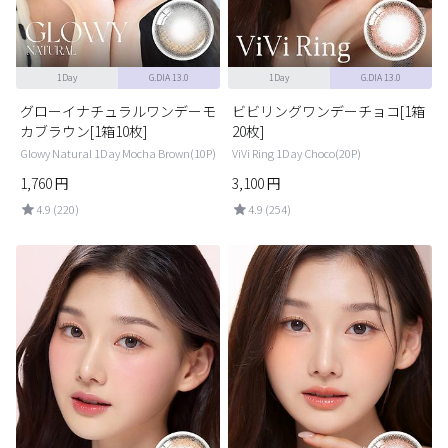
1Day
G.DIA 13.0
1Day
G.DIA 13.0
グローイナチュラルワンデーモ
ビビリングワンデーチョコ[1箱
カブラウン[1箱10枚]
20枚]
Glowy Natural 1Day Mocha Brown(10P)
ViVi Ring 1Day Choco(20P)
1,760
円
3,100
円
4.9 (220)
4.9 (254)