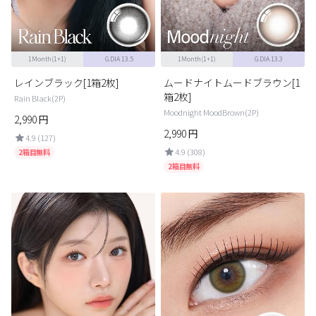
1Month(1+1)
G.DIA 13.5
1Month(1+1)
G.DIA 13.3
レインブラック[1箱2枚]
ムードナイトムードブラウン[1
箱2枚]
Rain Black(2P)
Moodnight MoodBrown(2P)
2,990
円
2,990
円
4.9 (127)
4.9 (308)
2箱目無料
2箱目無料