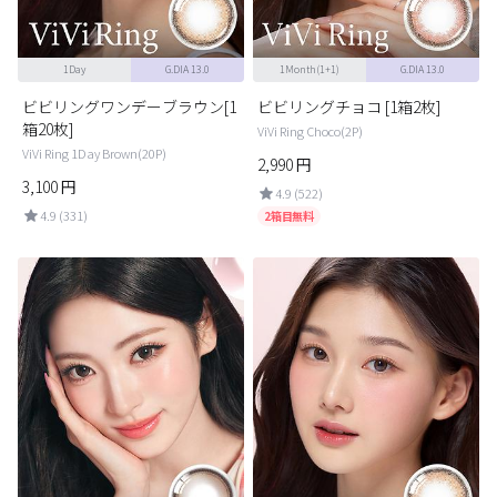
1Day
G.DIA 13.0
1Month(1+1)
G.DIA 13.0
ビビリングワンデーブラウン[1
ビビリングチョコ [1箱2枚]
箱20枚]
ViVi Ring Choco(2P)
ViVi Ring 1Day Brown(20P)
2,990
円
3,100
円
4.9 (522)
4.9 (331)
2箱目無料