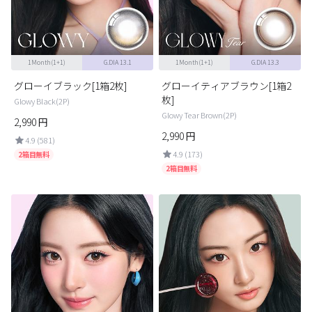
ブラウン
チョコ
グレー
ブラック
1Month(1+1)
G.DIA 13.1
1Month(1+1)
G.DIA 13.3
ヘーゼル
グリーン
グローイブラック[1箱2枚]
グローイティアブラウン[1箱2
ブルー
ピンク
枚]
Glowy Black(2P)
Glowy Tear Brown(2P)
透明
乱視用
2,990
円
2,990
円
4.9 (581)
ハロウィンカラコン
4.9 (173)
2箱目無料
2箱目無料
ケア用品
レビュー
EYEしてる
総合掲示板