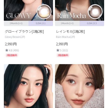
カスタマーサービス
ショッピングガイド
1Month(1+1)
G.DIA 13.1
1Month(1+1)
G.DIA 13.5
アプリダウンロード
グローイブラウン[1箱2枚]
レインモカ[1箱2枚]
Glowy Brown(2P)
Rain Mocha(2P)
2,990
円
2,990
円
INSTAGRAM
TWITTER
LINE
FACEBOOK
4.8 (499)
5 (102)
2箱目無料
2箱目無料