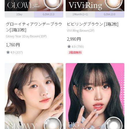
1Day
G.DIA 13.3
1Month(1+1)
G.DIA 13.0
グローイティアワンデーブラウ
ビビリングブラウン [1箱2枚]
ン[1箱10枚]
ViVi Ring Brown(2P)
Glowy Tear 1Day Brown(10P)
2,990
円
1,760
円
4.9 (799)
4.9 (337)
2箱目無料