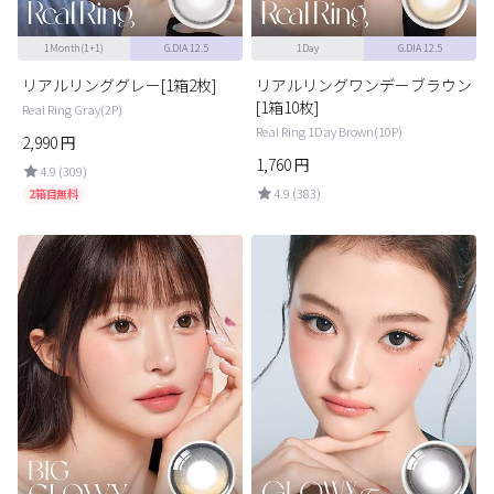
1Month(1+1)
G.DIA 12.5
1Day
G.DIA 12.5
リアルリンググレー[1箱2枚]
リアルリングワンデーブラウン
[1箱10枚]
Real Ring Gray(2P)
Real Ring 1Day Brown(10P)
2,990
円
1,760
円
4.9 (309)
4.9 (383)
2箱目無料