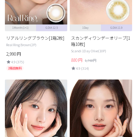
1Month(1+1)
G.DIA 12.5
1Day
G.DIA 11.9
リアルリングブラウン[1箱2枚]
スカンディワンデーオリーブ[1
箱10枚]
Real Ring Brown(2P)
Scandi 1Day Olive(10P)
2,990
円
880
円
1,760
円
4.9 (375)
2箱目無料
4.9 (314)