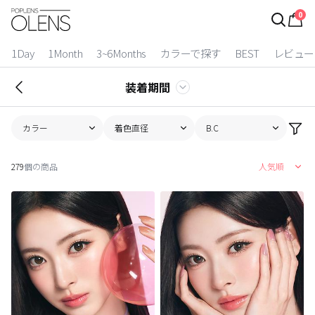
0
ログイン
お得逃しています。
|
1Day
1Month
3~6Months
カラーで探す
BEST
レビュー
カラコン比較
装着期間
今月限定特典
カラー
着色直径
B.C
ベスト
279
個の商品
人気順
カラコン
装着期間
1 Day
2 Weeks
1 Month
3~6 Months
よりどりキット
カラー