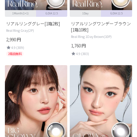
1Month(1+1)
G.DIA 12.5
1Day
G.DIA 12.5
リアルリンググレー[1箱2枚]
リアルリングワンデーブラウン
[1箱10枚]
Real Ring Gray(2P)
Real Ring 1Day Brown(10P)
2,990
円
1,760
円
4.9 (309)
4.9 (383)
2箱目無料