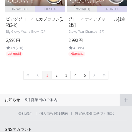
1Month(1+1)
G.DIA 13.6
1Month(1+1)
G.DIA 13.3
ビッググローイモカブラウン[1
グローイティアチャコール[1箱
箱2枚]
2枚]
Big Glowy Mocha Brown(2P)
Glowy Tear Charcoal(2P)
2,990
円
2,990
円
4.9 (230)
4.9 (95)
2箱目無料
2箱目無料
1
2
3
4
5
お知らせ
8月営業日のご案内
会社紹介
個人情報保護規約
特定商取引に基づく表記
SNSアカウント