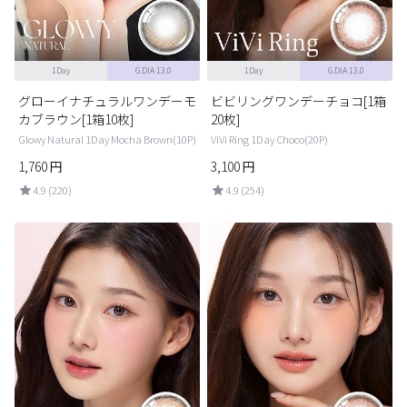
1Day
G.DIA 13.0
1Day
G.DIA 13.0
グローイナチュラルワンデーモ
ビビリングワンデーチョコ[1箱
カブラウン[1箱10枚]
20枚]
Glowy Natural 1Day Mocha Brown(10P)
ViVi Ring 1Day Choco(20P)
1,760
円
3,100
円
4.9 (220)
4.9 (254)