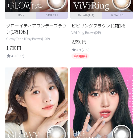
1Day
G.DIA 13.3
1Month(1+1)
G.DIA 13.0
グローイティアワンデーブラウ
ビビリングブラウン [1箱2枚]
ン[1箱10枚]
ViVi Ring Brown(2P)
Glowy Tear 1Day Brown(10P)
2,990
円
1,760
円
4.9 (799)
4.9 (337)
2箱目無料