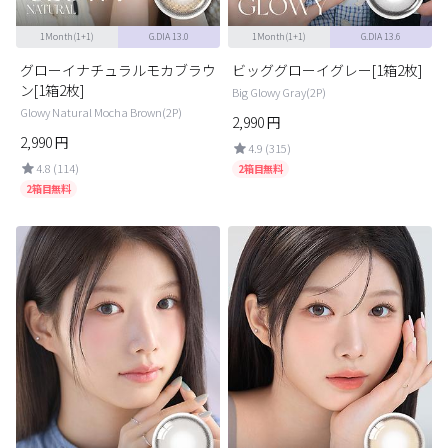
1Month(1+1)
G.DIA 13.0
1Month(1+1)
G.DIA 13.6
グローイナチュラルモカブラウ
ビッググローイグレー[1箱2枚]
ン[1箱2枚]
Big Glowy Gray(2P)
Glowy Natural Mocha Brown(2P)
2,990
円
2,990
円
4.9 (315)
4.8 (114)
2箱目無料
2箱目無料