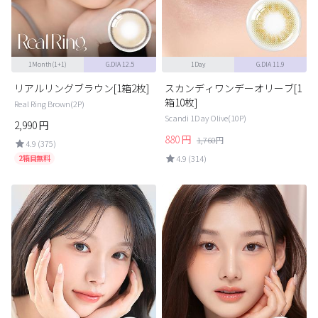
1Month(1+1)
G.DIA 12.5
1Day
G.DIA 11.9
リアルリングブラウン[1箱2枚]
スカンディワンデーオリーブ[1
箱10枚]
Real Ring Brown(2P)
Scandi 1Day Olive(10P)
2,990
円
880
円
1,760
円
4.9 (375)
2箱目無料
4.9 (314)