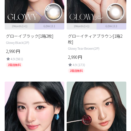
ブラウン
チョコ
グレー
ブラック
1Month(1+1)
G.DIA 13.1
1Month(1+1)
G.DIA 13.3
ヘーゼル
グリーン
グローイブラック[1箱2枚]
グローイティアブラウン[1箱2
ブルー
ピンク
枚]
Glowy Black(2P)
Glowy Tear Brown(2P)
透明
乱視用
2,990
円
2,990
円
4.9 (581)
ハロウィンカラコン
4.9 (173)
2箱目無料
2箱目無料
ケア用品
レビュー
EYEしてる
総合掲示板