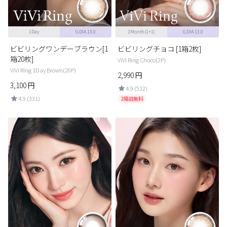
1Day
G.DIA 13.0
1Month(1+1)
G.DIA 13.0
ビビリングワンデーブラウン[1
ビビリングチョコ [1箱2枚]
箱20枚]
ViVi Ring Choco(2P)
ViVi Ring 1Day Brown(20P)
2,990
円
3,100
円
4.9 (522)
4.9 (331)
2箱目無料