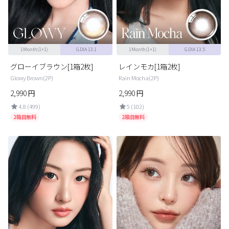
カスタマーサービス
ショッピングガイド
1Month(1+1)
G.DIA 13.1
1Month(1+1)
G.DIA 13.5
アプリダウンロード
グローイブラウン[1箱2枚]
レインモカ[1箱2枚]
Glowy Brown(2P)
Rain Mocha(2P)
2,990
円
2,990
円
INSTAGRAM
TWITTER
LINE
FACEBOOK
4.8 (499)
5 (102)
2箱目無料
2箱目無料