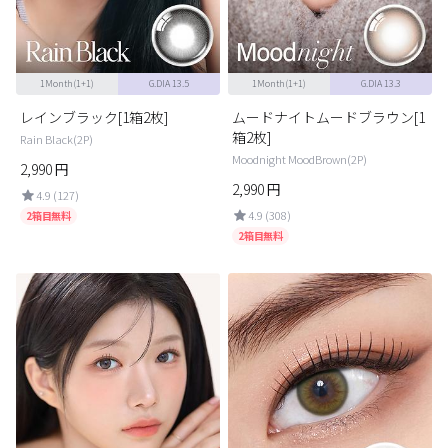
1Month(1+1)
G.DIA 13.5
1Month(1+1)
G.DIA 13.3
レインブラック[1箱2枚]
ムードナイトムードブラウン[1
箱2枚]
Rain Black(2P)
Moodnight MoodBrown(2P)
2,990
円
2,990
円
4.9 (127)
4.9 (308)
2箱目無料
2箱目無料