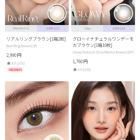
1Month(1+1)
G.DIA 12.5
1Day
G.DIA 13.0
リアルリングブラウン[1箱2枚]
グローイナチュラルワンデーモ
カブラウン[1箱10枚]
Real Ring Brown(2P)
Glowy Natural 1Day Mocha Brown(10P)
2,990
円
1,760
円
4.9 (375)
4.9 (220)
2箱目無料