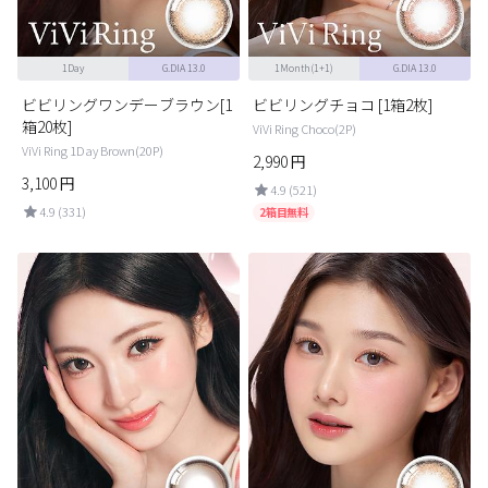
1Day
G.DIA 13.0
1Month(1+1)
G.DIA 13.0
ビビリングワンデーブラウン[1
ビビリングチョコ [1箱2枚]
箱20枚]
ViVi Ring Choco(2P)
ViVi Ring 1Day Brown(20P)
2,990
円
3,100
円
4.9 (521)
4.9 (331)
2箱目無料