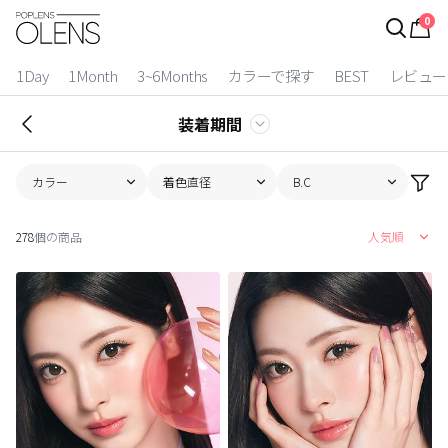
0
ログイン
お得逃しています。
|
1Day
1Month
3~6Months
カラーで探す
BEST
レビュー
カラコン比較
装着期間
今月限定特典
カラー
着色直径
B.C
ベスト
278
個の商品
人気順
カラコン
装着期間
1 Day
2 Weeks
1 Month
3~6 Months
よりどりキット
カラー