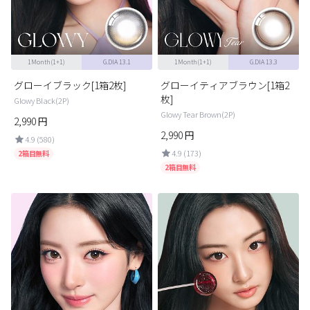
ブラウン
チョコ
グレー
ブラック
1Month(1+1)
G.DIA 13.1
1Month(1+1)
G.DIA 13.3
ヘーゼル
グリーン
グローイブラック[1箱2枚]
グローイティアブラウン[1箱2
ブルー
ピンク
枚]
Glowy Black(2P)
Glowy Tear Brown(2P)
透明
乱視用
2,990
円
2,990
円
4.9 (580)
ハロウィンカラコン
4.9 (173)
2箱目無料
2箱目無料
ケア用品
レビュー
EYEしてる
総合掲示板