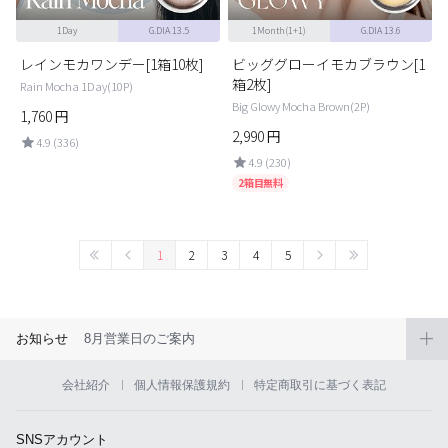
1Day
G.DIA 13.5
1Month(1+1)
G.DIA 13.6
レインモカワンデー[1箱10枚]
ビッググローイモカブラウン[1
箱2枚]
Rain Mocha 1Day(10P)
Big Glowy Mocha Brown(2P)
1,760
円
2,990
円
4.9 (336)
4.9 (230)
2箱目無料
1
2
3
4
5
お知らせ
8月営業日のご案内
会社紹介
個人情報保護規約
特定商取引に基づく表記
SNSアカウント