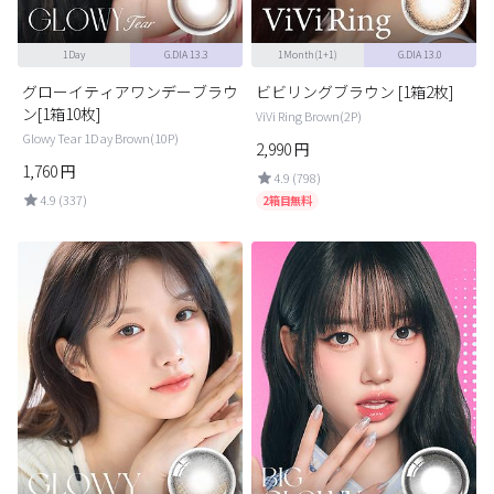
1Day
G.DIA 13.3
1Month(1+1)
G.DIA 13.0
グローイティアワンデーブラウ
ビビリングブラウン [1箱2枚]
ン[1箱10枚]
ViVi Ring Brown(2P)
Glowy Tear 1Day Brown(10P)
2,990
円
1,760
円
4.9 (798)
4.9 (337)
2箱目無料