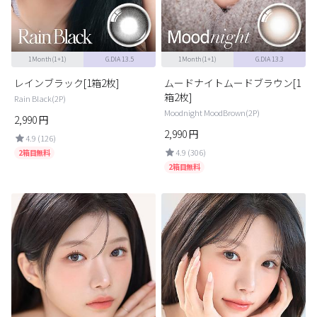
1Month(1+1)
G.DIA 13.5
1Month(1+1)
G.DIA 13.3
レインブラック[1箱2枚]
ムードナイトムードブラウン[1
箱2枚]
Rain Black(2P)
Moodnight MoodBrown(2P)
2,990
円
2,990
円
4.9 (126)
4.9 (306)
2箱目無料
2箱目無料