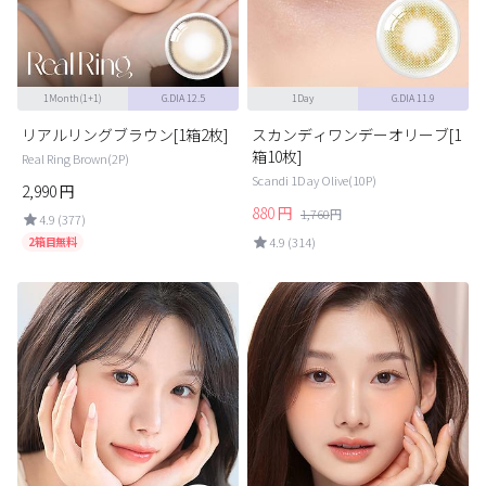
1Month(1+1)
G.DIA 12.5
1Day
G.DIA 11.9
リアルリングブラウン[1箱2枚]
スカンディワンデーオリーブ[1
箱10枚]
Real Ring Brown(2P)
Scandi 1Day Olive(10P)
2,990
円
880
円
1,760
円
4.9 (377)
2箱目無料
4.9 (314)