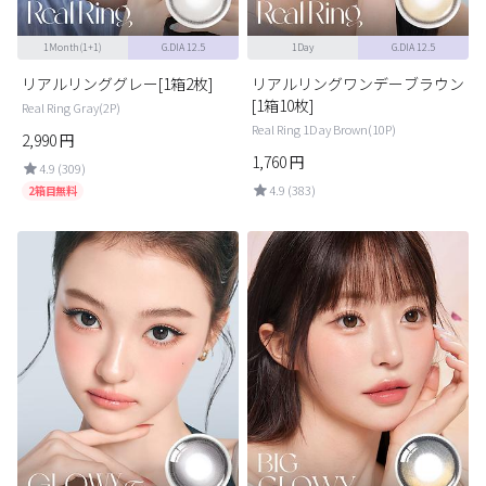
1Month(1+1)
G.DIA 12.5
1Day
G.DIA 12.5
リアルリンググレー[1箱2枚]
リアルリングワンデーブラウン
[1箱10枚]
Real Ring Gray(2P)
Real Ring 1Day Brown(10P)
2,990
円
1,760
円
4.9 (309)
4.9 (383)
2箱目無料