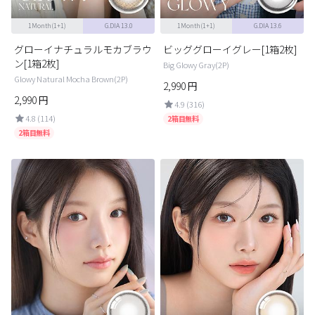
1Month(1+1)
G.DIA 13.0
1Month(1+1)
G.DIA 13.6
グローイナチュラルモカブラウ
ビッググローイグレー[1箱2枚]
ン[1箱2枚]
Big Glowy Gray(2P)
Glowy Natural Mocha Brown(2P)
2,990
円
2,990
円
4.9 (316)
4.8 (114)
2箱目無料
2箱目無料