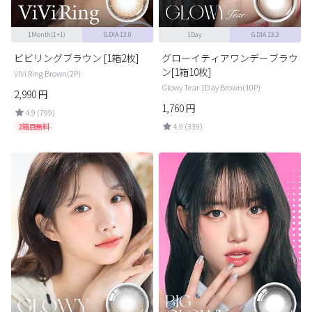
1Month(1+1)
G.DIA 13.0
1Day
G.DIA 13.3
ビビリングブラウン [1箱2枚]
グローイティアワンデーブラウ
ン[1箱10枚]
ViVi Ring Brown(2P)
Glowy Tear 1Day Brown(10P)
2,990
円
1,760
円
4.9 (799)
4.9 (339)
2箱目無料