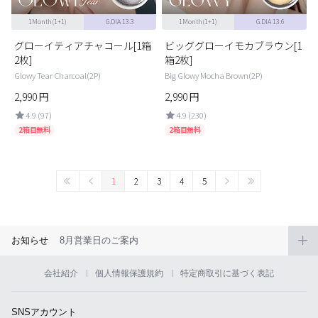
1Month(1+1)
G.DIA 13.3
1Month(1+1)
G.DIA 13.6
グローイティアチャコール[1箱
ビッググローイモカブラウン[1
2枚]
箱2枚]
Glowy Tear Charcoal(2P)
Big Glowy Mocha Brown(2P)
2,990
円
2,990
円
4.9 (97)
4.9 (230)
2箱目無料
2箱目無料
1
2
3
4
5
お知らせ
8月営業日のご案内
会社紹介
個人情報保護規約
特定商取引に基づく表記
SNSアカウント