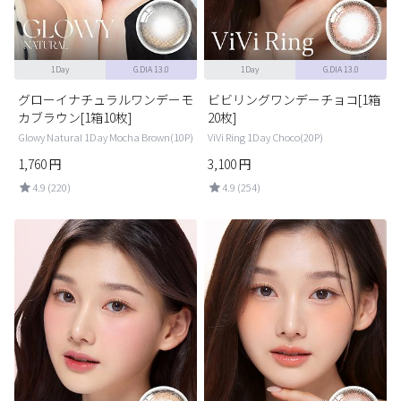
1Day
G.DIA 13.0
1Day
G.DIA 13.0
グローイナチュラルワンデーモ
ビビリングワンデーチョコ[1箱
カブラウン[1箱10枚]
20枚]
Glowy Natural 1Day Mocha Brown(10P)
ViVi Ring 1Day Choco(20P)
1,760
円
3,100
円
4.9 (220)
4.9 (254)