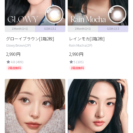
カスタマーサービス
ショッピングガイド
1Month(1+1)
G.DIA 13.1
1Month(1+1)
G.DIA 13.5
アプリダウンロード
グローイブラウン[1箱2枚]
レインモカ[1箱2枚]
Glowy Brown(2P)
Rain Mocha(2P)
2,990
円
2,990
円
INSTAGRAM
TWITTER
LINE
FACEBOOK
4.8 (499)
5 (105)
2箱目無料
2箱目無料