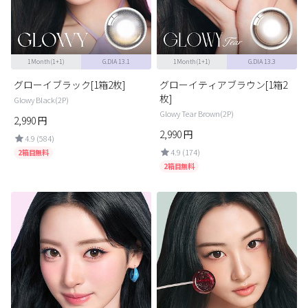
ブラウン
チョコ
グレー
ブラック
1Month(1+1)
G.DIA 13.1
1Month(1+1)
G.DIA 13.3
ヘーゼル
グリーン
グローイブラック[1箱2枚]
グローイティアブラウン[1箱2
ブルー
ピンク
枚]
Glowy Black(2P)
Glowy Tear Brown(2P)
透明
乱視用
2,990
円
2,990
円
4.9 (584)
ハロウィンカラコン
4.9 (174)
2箱目無料
2箱目無料
ケア用品
レビュー
EYEしてる
総合掲示板