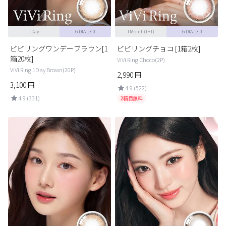
1Day
G.DIA 13.0
1Month(1+1)
G.DIA 13.0
ビビリングワンデーブラウン[1
ビビリングチョコ [1箱2枚]
箱20枚]
ViVi Ring Choco(2P)
ViVi Ring 1Day Brown(20P)
2,990
円
3,100
円
4.9 (522)
4.9 (331)
2箱目無料