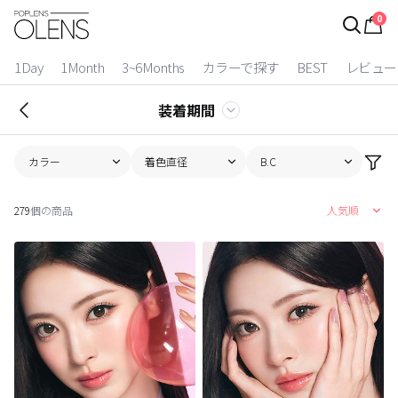
0
ログイン
お得逃しています。
|
1Day
1Month
3~6Months
カラーで探す
BEST
レビュー
カラコン比較
装着期間
今月限定特典
カラー
着色直径
B.C
ベスト
279
個の商品
人気順
カラコン
装着期間
1 Day
2 Weeks
1 Month
3~6 Months
よりどりキット
カラー