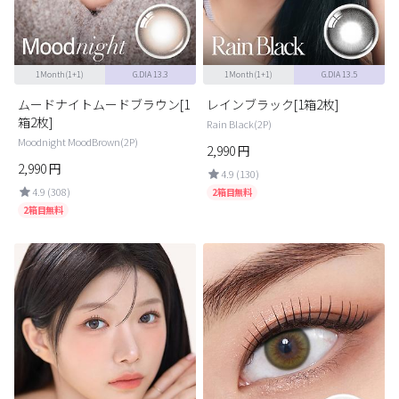
1Month(1+1)
G.DIA 13.3
1Month(1+1)
G.DIA 13.5
ムードナイトムードブラウン[1
レインブラック[1箱2枚]
箱2枚]
Rain Black(2P)
Moodnight MoodBrown(2P)
2,990
円
2,990
円
4.9 (130)
4.9 (308)
2箱目無料
2箱目無料