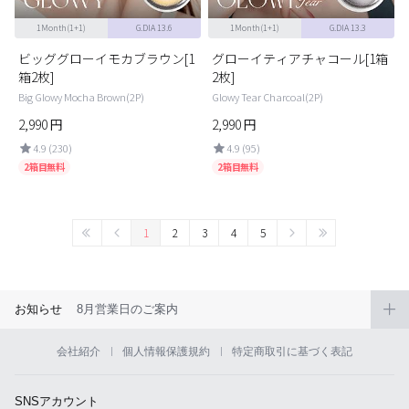
1Month(1+1)
G.DIA 13.6
1Month(1+1)
G.DIA 13.3
ビッググローイモカブラウン[1
グローイティアチャコール[1箱
箱2枚]
2枚]
Big Glowy Mocha Brown(2P)
Glowy Tear Charcoal(2P)
2,990
円
2,990
円
4.9 (230)
4.9 (95)
2箱目無料
2箱目無料
1
2
3
4
5
お知らせ
8月営業日のご案内
会社紹介
個人情報保護規約
特定商取引に基づく表記
SNSアカウント