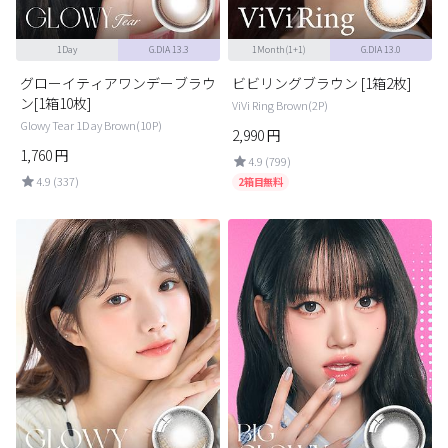
1Day
G.DIA 13.3
1Month(1+1)
G.DIA 13.0
グローイティアワンデーブラウ
ビビリングブラウン [1箱2枚]
ン[1箱10枚]
ViVi Ring Brown(2P)
Glowy Tear 1Day Brown(10P)
2,990
円
1,760
円
4.9 (799)
4.9 (337)
2箱目無料