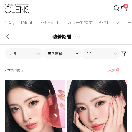
0
ログイン
お得逃しています。
|
1Day
1Month
3~6Months
カラーで探す
BEST
レビュー
カラコン比較
装着期間
今月限定特典
カラー
着色直径
B.C
ベスト
279
個の商品
人気順
カラコン
装着期間
1 Day
2 Weeks
1 Month
3~6 Months
よりどりキット
カラー