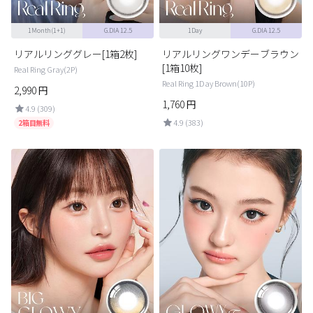
1Month(1+1)
G.DIA 12.5
1Day
G.DIA 12.5
リアルリンググレー[1箱2枚]
リアルリングワンデーブラウン
[1箱10枚]
Real Ring Gray(2P)
Real Ring 1Day Brown(10P)
2,990
円
1,760
円
4.9 (309)
4.9 (383)
2箱目無料