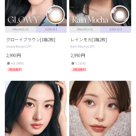
カスタマーサービス
ショッピングガイド
1Month(1+1)
G.DIA 13.1
1Month(1+1)
G.DIA 13.5
アプリダウンロード
グローイブラウン[1箱2枚]
レインモカ[1箱2枚]
Glowy Brown(2P)
Rain Mocha(2P)
2,990
円
2,990
円
INSTAGRAM
TWITTER
LINE
FACEBOOK
4.8 (499)
5 (104)
2箱目無料
2箱目無料