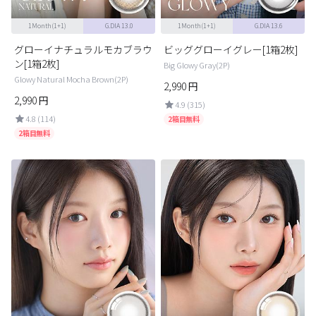
1Month(1+1)
G.DIA 13.0
1Month(1+1)
G.DIA 13.6
グローイナチュラルモカブラウ
ビッググローイグレー[1箱2枚]
ン[1箱2枚]
Big Glowy Gray(2P)
Glowy Natural Mocha Brown(2P)
2,990
円
2,990
円
4.9 (315)
4.8 (114)
2箱目無料
2箱目無料