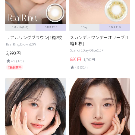
1Month(1+1)
G.DIA 12.5
1Day
G.DIA 11.9
リアルリングブラウン[1箱2枚]
スカンディワンデーオリーブ[1
箱10枚]
Real Ring Brown(2P)
Scandi 1Day Olive(10P)
2,990
円
880
円
1,760
円
4.9 (375)
2箱目無料
4.9 (314)