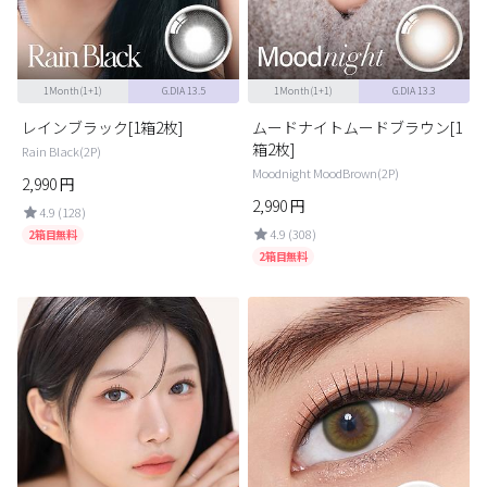
1Month(1+1)
G.DIA 13.5
1Month(1+1)
G.DIA 13.3
レインブラック[1箱2枚]
ムードナイトムードブラウン[1
箱2枚]
Rain Black(2P)
Moodnight MoodBrown(2P)
2,990
円
2,990
円
4.9 (128)
4.9 (308)
2箱目無料
2箱目無料