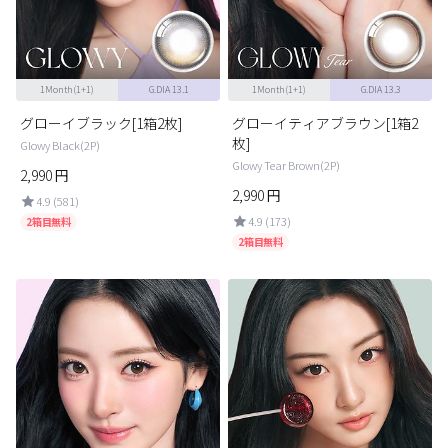
ブラウン
チョコ
グレー
ブラック
1Month(1+1)
G.DIA 13.1
1Month(1+1)
G.DIA 13.3
ヘーゼル
グリーン
グローイブラック[1箱2枚]
グローイティアブラウン[1箱2
ブルー
ピンク
枚]
Glowy Black(2P)
Glowy Tear Brown(2P)
透明
乱視用
2,990
円
2,990
円
4.9 (581)
ハロウィンカラコン
4.9 (173)
2箱目無料
2箱目無料
ケア用品
レビュー
EYEしてる
総合掲示板