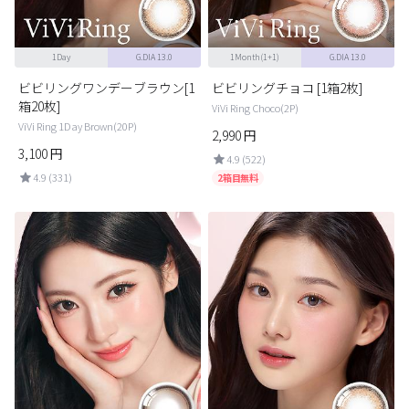
1Day
G.DIA 13.0
1Month(1+1)
G.DIA 13.0
ビビリングワンデーブラウン[1
ビビリングチョコ [1箱2枚]
箱20枚]
ViVi Ring Choco(2P)
ViVi Ring 1Day Brown(20P)
2,990
円
3,100
円
4.9 (522)
4.9 (331)
2箱目無料