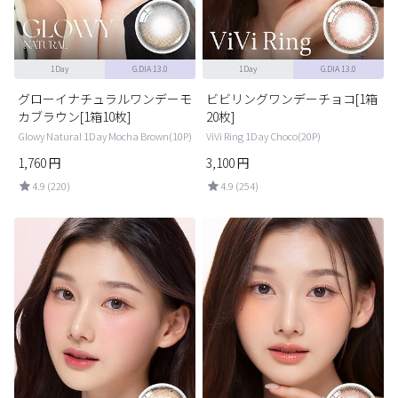
1Day
G.DIA 13.0
1Day
G.DIA 13.0
グローイナチュラルワンデーモ
ビビリングワンデーチョコ[1箱
カブラウン[1箱10枚]
20枚]
Glowy Natural 1Day Mocha Brown(10P)
ViVi Ring 1Day Choco(20P)
1,760
円
3,100
円
4.9 (220)
4.9 (254)