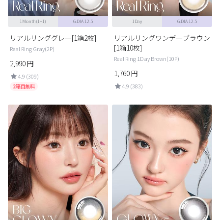
1Month(1+1)
G.DIA 12.5
1Day
G.DIA 12.5
リアルリンググレー[1箱2枚]
リアルリングワンデーブラウン
[1箱10枚]
Real Ring Gray(2P)
Real Ring 1Day Brown(10P)
2,990
円
1,760
円
4.9 (309)
4.9 (383)
2箱目無料