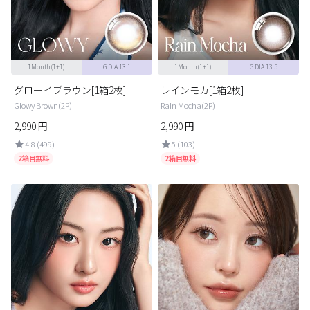
カスタマーサービス
ショッピングガイド
1Month(1+1)
G.DIA 13.1
1Month(1+1)
G.DIA 13.5
アプリダウンロード
グローイブラウン[1箱2枚]
レインモカ[1箱2枚]
Glowy Brown(2P)
Rain Mocha(2P)
2,990
円
2,990
円
INSTAGRAM
TWITTER
LINE
FACEBOOK
4.8 (499)
5 (103)
2箱目無料
2箱目無料