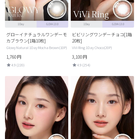
1Day
G.DIA 13.0
1Day
G.DIA 13.0
グローイナチュラルワンデーモ
ビビリングワンデーチョコ[1箱
カブラウン[1箱10枚]
20枚]
Glowy Natural 1Day Mocha Brown(10P)
ViVi Ring 1Day Choco(20P)
1,760
円
3,100
円
4.9 (220)
4.9 (254)