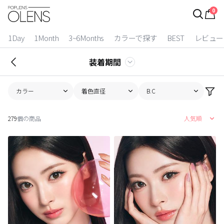
0
ログイン
お得逃しています。
|
1Day
1Month
3~6Months
カラーで探す
BEST
レビュー
カラコン比較
装着期間
今月限定特典
カラー
着色直径
B.C
ベスト
279
個の商品
人気順
カラコン
装着期間
1 Day
2 Weeks
1 Month
3~6 Months
よりどりキット
カラー