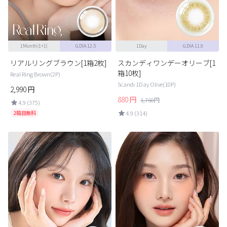
1Month(1+1)
G.DIA 12.5
1Day
G.DIA 11.9
リアルリングブラウン[1箱2枚]
スカンディワンデーオリーブ[1
箱10枚]
Real Ring Brown(2P)
Scandi 1Day Olive(10P)
2,990
円
880
円
1,760
円
4.9 (375)
2箱目無料
4.9 (314)