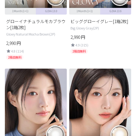
1Month(1+1)
G.DIA 13.0
1Month(1+1)
G.DIA 13.6
グローイナチュラルモカブラウ
ビッググローイグレー[1箱2枚]
ン[1箱2枚]
Big Glowy Gray(2P)
Glowy Natural Mocha Brown(2P)
2,990
円
2,990
円
4.9 (315)
4.8 (114)
2箱目無料
2箱目無料