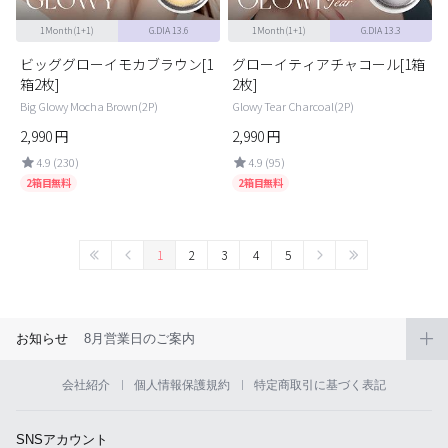
1Month(1+1)
G.DIA 13.6
1Month(1+1)
G.DIA 13.3
ビッググローイモカブラウン[1
グローイティアチャコール[1箱
箱2枚]
2枚]
Big Glowy Mocha Brown(2P)
Glowy Tear Charcoal(2P)
2,990
円
2,990
円
4.9 (230)
4.9 (95)
2箱目無料
2箱目無料
1
2
3
4
5
お知らせ
8月営業日のご案内
会社紹介
個人情報保護規約
特定商取引に基づく表記
SNSアカウント