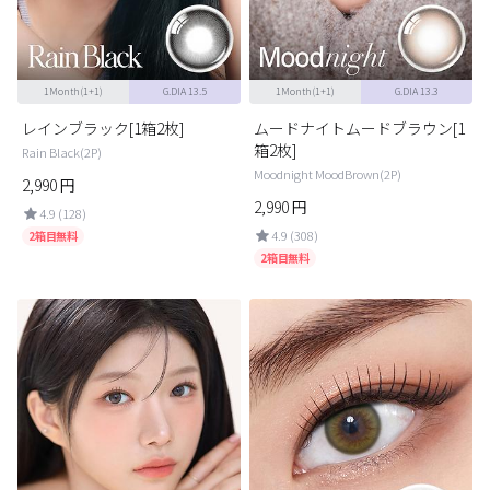
1Month(1+1)
G.DIA 13.5
1Month(1+1)
G.DIA 13.3
レインブラック[1箱2枚]
ムードナイトムードブラウン[1
箱2枚]
Rain Black(2P)
Moodnight MoodBrown(2P)
2,990
円
2,990
円
4.9 (128)
4.9 (308)
2箱目無料
2箱目無料