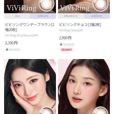
1Day
G.DIA 13.0
1Month(1+1)
G.DIA 13.0
ビビリングワンデーブラウン[1
ビビリングチョコ [1箱2枚]
箱20枚]
ViVi Ring Choco(2P)
ViVi Ring 1Day Brown(20P)
2,990
円
3,100
円
4.9 (522)
4.9 (331)
2箱目無料