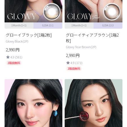
ブラウン
チョコ
グレー
ブラック
1Month(1+1)
G.DIA 13.1
1Month(1+1)
G.DIA 13.3
ヘーゼル
グリーン
グローイブラック[1箱2枚]
グローイティアブラウン[1箱2
ブルー
ピンク
枚]
Glowy Black(2P)
Glowy Tear Brown(2P)
透明
乱視用
2,990
円
2,990
円
4.9 (581)
ハロウィンカラコン
4.9 (173)
2箱目無料
2箱目無料
ケア用品
レビュー
EYEしてる
総合掲示板