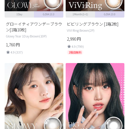
1Day
G.DIA 13.3
1Month(1+1)
G.DIA 13.0
グローイティアワンデーブラウ
ビビリングブラウン [1箱2枚]
ン[1箱10枚]
ViVi Ring Brown(2P)
Glowy Tear 1Day Brown(10P)
2,990
円
1,760
円
4.9 (799)
4.9 (337)
2箱目無料