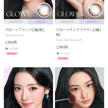
ブラウン
チョコ
グレー
ブラック
1Month(1+1)
G.DIA 13.1
1Month(1+1)
G.DIA 13.3
ヘーゼル
グリーン
グローイブラック[1箱2枚]
グローイティアブラウン[1箱2
ブルー
ピンク
枚]
Glowy Black(2P)
Glowy Tear Brown(2P)
透明
乱視用
2,990
円
2,990
円
4.9 (580)
ハロウィンカラコン
4.9 (173)
2箱目無料
2箱目無料
ケア用品
レビュー
EYEしてる
総合掲示板