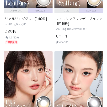
1Month(1+1)
G.DIA 12.5
1Day
G.DIA 12.5
リアルリンググレー[1箱2枚]
リアルリングワンデーブラウン
[1箱10枚]
Real Ring Gray(2P)
Real Ring 1Day Brown(10P)
2,990
円
1,760
円
4.9 (309)
4.9 (383)
2箱目無料