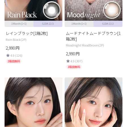
1Month(1+1)
G.DIA 13.5
1Month(1+1)
G.DIA 13.3
レインブラック[1箱2枚]
ムードナイトムードブラウン[1
箱2枚]
Rain Black(2P)
Moodnight MoodBrown(2P)
2,990
円
2,990
円
4.9 (126)
4.9 (307)
2箱目無料
2箱目無料