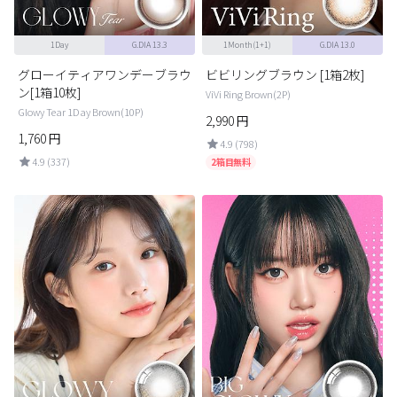
1Day
G.DIA 13.3
1Month(1+1)
G.DIA 13.0
グローイティアワンデーブラウ
ビビリングブラウン [1箱2枚]
ン[1箱10枚]
ViVi Ring Brown(2P)
Glowy Tear 1Day Brown(10P)
2,990
円
1,760
円
4.9 (798)
4.9 (337)
2箱目無料