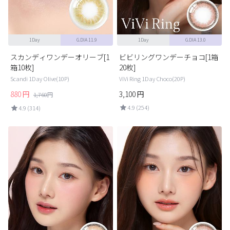
1Day
G.DIA 11.9
1Day
G.DIA 13.0
スカンディワンデーオリーブ[1
ビビリングワンデーチョコ[1箱
箱10枚]
20枚]
Scandi 1Day Olive(10P)
ViVi Ring 1Day Choco(20P)
880
円
3,100
円
1,760
円
4.9 (254)
4.9 (314)