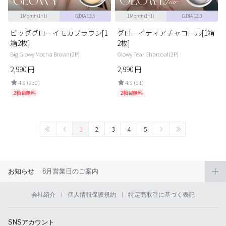
1Month(1+1)
G.DIA 13.6
1Month(1+1)
G.DIA 13.3
ビッググローイモカブラウン[1
グローイティアチャコール[1箱
箱2枚]
2枚]
Big Glowy Mocha Brown(2P)
Glowy Tear Charcoal(2P)
2,990
円
2,990
円
4.9 (230)
4.9 (91)
2箱目無料
2箱目無料
1
2
3
4
5
お知らせ
8月営業日のご案内
会社紹介
個人情報保護規約
特定商取引に基づく表記
SNSアカウント