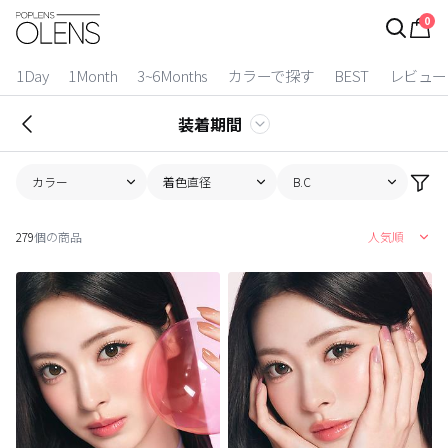
0
ログイン
お得逃しています。
|
1Day
1Month
3~6Months
カラーで探す
BEST
レビュー
カラコン比較
装着期間
今月限定特典
カラー
着色直径
B.C
ベスト
279
個の商品
人気順
カラコン
装着期間
1 Day
2 Weeks
1 Month
3~6 Months
よりどりキット
カラー