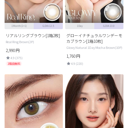
1Month(1+1)
G.DIA 12.5
1Day
G.DIA 13.0
リアルリングブラウン[1箱2枚]
グローイナチュラルワンデーモ
カブラウン[1箱10枚]
Real Ring Brown(2P)
Glowy Natural 1Day Mocha Brown(10P)
2,990
円
1,760
円
4.9 (375)
4.9 (220)
2箱目無料