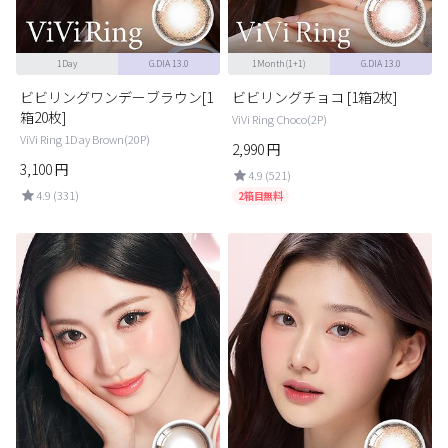
1Day
G.DIA 13.0
1Month(1+1)
G.DIA 13.0
ビビリングワンデーブラウン[1
ビビリングチョコ [1箱2枚]
箱20枚]
ViVi Ring Choco(2P)
ViVi Ring 1Day Brown(20P)
2,990
円
3,100
円
4.9 (521)
4.9 (331)
2箱目無料