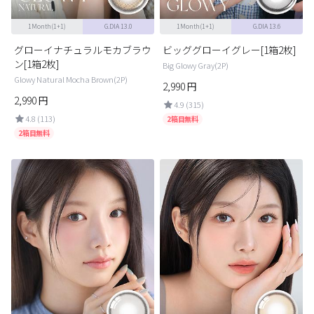
1Month(1+1)
G.DIA 13.0
1Month(1+1)
G.DIA 13.6
グローイナチュラルモカブラウ
ビッググローイグレー[1箱2枚]
ン[1箱2枚]
Big Glowy Gray(2P)
Glowy Natural Mocha Brown(2P)
2,990
円
2,990
円
4.9 (315)
4.8 (113)
2箱目無料
2箱目無料