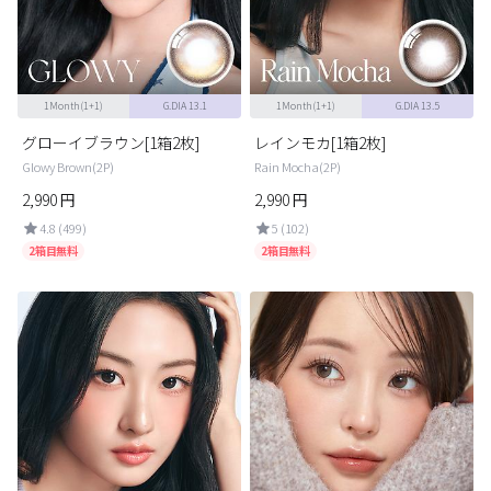
カスタマーサービス
ショッピングガイド
1Month(1+1)
G.DIA 13.1
1Month(1+1)
G.DIA 13.5
アプリダウンロード
グローイブラウン[1箱2枚]
レインモカ[1箱2枚]
Glowy Brown(2P)
Rain Mocha(2P)
2,990
円
2,990
円
INSTAGRAM
TWITTER
LINE
FACEBOOK
4.8 (499)
5 (102)
2箱目無料
2箱目無料