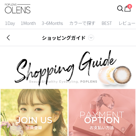
0
ログイン
お得逃しています。
|
1Day
1Month
3~6Months
カラーで探す
BEST
レビュー
カラコン比較
ショッピングガイド
今月限定特典
ベスト
カラコン
装着期間
1 Day
2 Weeks
1 Month
3~6 Months
よりどりキット
カラー