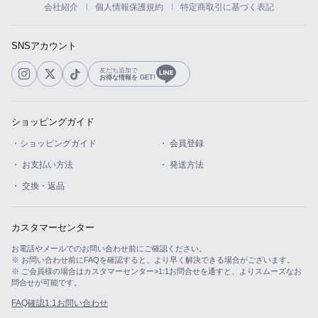
会社紹介
個人情報保護規約
特定商取引に基づく表記
カスタマーサービス
SNSアカウント
ショッピングガイド
友だち追加で
お得な情報を GET!
アプリダウンロード
ショッピングガイド
INSTAGRAM
TWITTER
LINE
FACEBOOK
・ショッピングガイド
・ 会員登録
・ お支払い方法
・ 発送方法
・ 交換・返品
カスタマーセンター
お電話やメールでのお問い合わせ前にご確認ください。
※ お問い合わせ前にFAQを確認すると、より早く解決できる場合がございます。
※ ご会員様の場合はカスタマーセンター>1:1お問合せを通すと、よりスムーズなお
問合せが可能です。
FAQ確認
1:1お問い合わせ