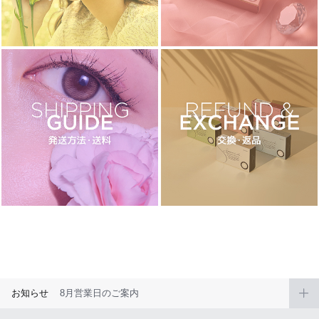
ブラウン
チョコ
グレー
ブラック
ヘーゼル
グリーン
ブルー
ピンク
透明
乱視用
ハロウィンカラコン
ケア用品
レビュー
EYEしてる
総合掲示板
お知らせ
8月営業日のご案内