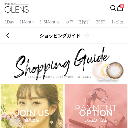
0
ログイン
お得逃しています。
|
1Day
1Month
3~6Months
カラーで探す
BEST
レビュー
カラコン比較
ショッピングガイド
今月限定特典
ベスト
カラコン
装着期間
1 Day
2 Weeks
1 Month
3~6 Months
よりどりキット
カラー