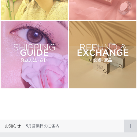
ブラウン
チョコ
グレー
ブラック
ヘーゼル
グリーン
ブルー
ピンク
透明
乱視用
ハロウィンカラコン
ケア用品
レビュー
EYEしてる
総合掲示板
お知らせ
8月営業日のご案内