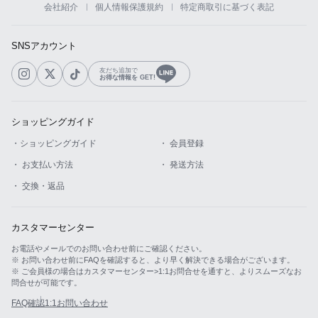
会社紹介
個人情報保護規約
特定商取引に基づく表記
カスタマーサービス
SNSアカウント
ショッピングガイド
友だち追加で
お得な情報を GET!
アプリダウンロード
ショッピングガイド
INSTAGRAM
TWITTER
LINE
FACEBOOK
・ショッピングガイド
・ 会員登録
・ お支払い方法
・ 発送方法
・ 交換・返品
カスタマーセンター
お電話やメールでのお問い合わせ前にご確認ください。
※ お問い合わせ前にFAQを確認すると、より早く解決できる場合がございます。
※ ご会員様の場合はカスタマーセンター>1:1お問合せを通すと、よりスムーズなお
問合せが可能です。
FAQ確認
1:1お問い合わせ