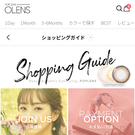
0
ログイン
お得逃しています。
|
1Day
1Month
3~6Months
カラーで探す
BEST
レビュー
カラコン比較
ショッピングガイド
今月限定特典
ベスト
カラコン
装着期間
1 Day
2 Weeks
1 Month
3~6 Months
よりどりキット
カラー