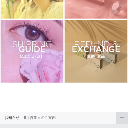
ブラウン
チョコ
グレー
ブラック
ヘーゼル
グリーン
ブルー
ピンク
透明
乱視用
ハロウィンカラコン
ケア用品
レビュー
EYEしてる
総合掲示板
お知らせ
8月営業日のご案内