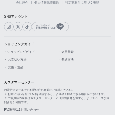
会社紹介
個人情報保護規約
特定商取引に基づく表記
カスタマーサービス
SNSアカウント
ショッピングガイド
友だち追加で
お得な情報を GET!
アプリダウンロード
ショッピングガイド
INSTAGRAM
TWITTER
LINE
FACEBOOK
・ショッピングガイド
・ 会員登録
・ お支払い方法
・ 発送方法
・ 交換・返品
カスタマーセンター
お電話やメールでのお問い合わせ前にご確認ください。
※ お問い合わせ前にFAQを確認すると、より早く解決できる場合がございます。
※ ご会員様の場合はカスタマーセンター>1:1お問合せを通すと、よりスムーズなお
問合せが可能です。
FAQ確認
1:1お問い合わせ