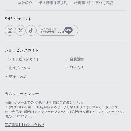
会社紹介
個人情報保護規約
特定商取引に基づく表記
カスタマーサービス
SNSアカウント
ショッピングガイド
友だち追加で
お得な情報を GET!
アプリダウンロード
ショッピングガイド
INSTAGRAM
TWITTER
LINE
FACEBOOK
・ショッピングガイド
・ 会員登録
・ お支払い方法
・ 発送方法
・ 交換・返品
カスタマーセンター
お電話やメールでのお問い合わせ前にご確認ください。
※ お問い合わせ前にFAQを確認すると、より早く解決できる場合がございます。
※ ご会員様の場合はカスタマーセンター>1:1お問合せを通すと、よりスムーズなお
問合せが可能です。
FAQ確認
1:1お問い合わせ