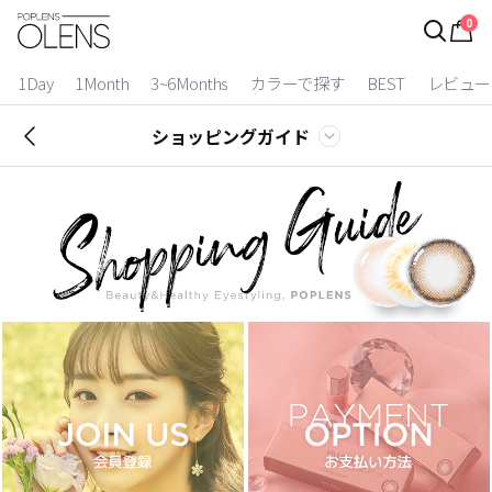
0
ログイン
お得逃しています。
|
1Day
1Month
3~6Months
カラーで探す
BEST
レビュー
カラコン比較
ショッピングガイド
今月限定特典
ベスト
カラコン
装着期間
1 Day
2 Weeks
1 Month
3~6 Months
よりどりキット
カラー