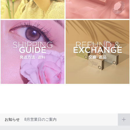
ブラウン
チョコ
グレー
ブラック
ヘーゼル
グリーン
ブルー
ピンク
透明
乱視用
ハロウィンカラコン
ケア用品
レビュー
EYEしてる
総合掲示板
お知らせ
8月営業日のご案内