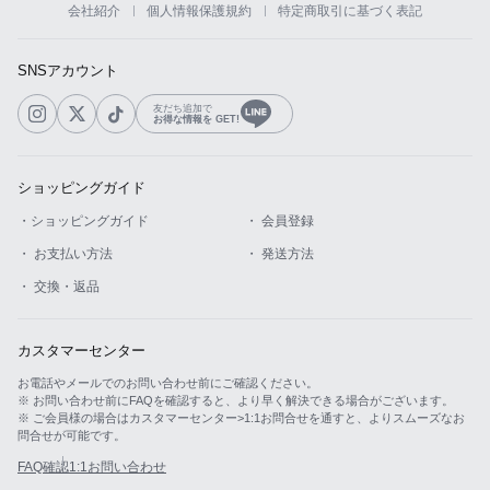
会社紹介
個人情報保護規約
特定商取引に基づく表記
カスタマーサービス
SNSアカウント
ショッピングガイド
友だち追加で
お得な情報を GET!
アプリダウンロード
ショッピングガイド
INSTAGRAM
TWITTER
LINE
FACEBOOK
・ショッピングガイド
・ 会員登録
・ お支払い方法
・ 発送方法
・ 交換・返品
カスタマーセンター
お電話やメールでのお問い合わせ前にご確認ください。
※ お問い合わせ前にFAQを確認すると、より早く解決できる場合がございます。
※ ご会員様の場合はカスタマーセンター>1:1お問合せを通すと、よりスムーズなお
問合せが可能です。
FAQ確認
1:1お問い合わせ