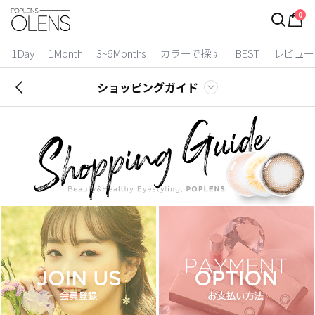
0
ログイン
お得逃しています。
|
1Day
1Month
3~6Months
カラーで探す
BEST
レビュー
カラコン比較
ショッピングガイド
今月限定特典
ベスト
カラコン
装着期間
1 Day
2 Weeks
1 Month
3~6 Months
よりどりキット
カラー