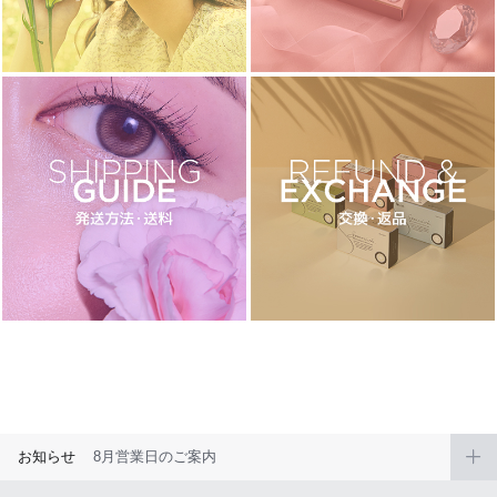
ブラウン
チョコ
グレー
ブラック
ヘーゼル
グリーン
ブルー
ピンク
透明
乱視用
ハロウィンカラコン
ケア用品
レビュー
EYEしてる
総合掲示板
お知らせ
8月営業日のご案内