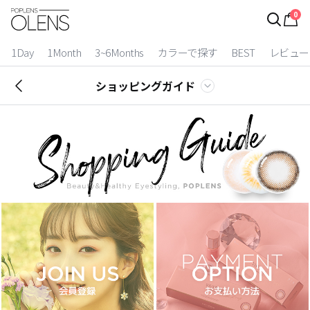
0
ログイン
お得逃しています。
|
1Day
1Month
3~6Months
カラーで探す
BEST
レビュー
カラコン比較
ショッピングガイド
今月限定特典
ベスト
カラコン
装着期間
1 Day
2 Weeks
1 Month
3~6 Months
よりどりキット
カラー