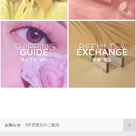
ブラウン
チョコ
グレー
ブラック
ヘーゼル
グリーン
ブルー
ピンク
透明
乱視用
ハロウィンカラコン
ケア用品
レビュー
EYEしてる
総合掲示板
お知らせ
8月営業日のご案内