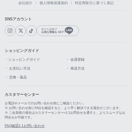
会社紹介
個人情報保護規約
特定商取引に基づく表記
カスタマーサービス
SNSアカウント
ショッピングガイド
友だち追加で
お得な情報を GET!
アプリダウンロード
ショッピングガイド
INSTAGRAM
TWITTER
LINE
FACEBOOK
・ショッピングガイド
・ 会員登録
・ お支払い方法
・ 発送方法
・ 交換・返品
カスタマーセンター
お電話やメールでのお問い合わせ前にご確認ください。
※ お問い合わせ前にFAQを確認すると、より早く解決できる場合がございます。
※ ご会員様の場合はカスタマーセンター>1:1お問合せを通すと、よりスムーズなお
問合せが可能です。
FAQ確認
1:1お問い合わせ