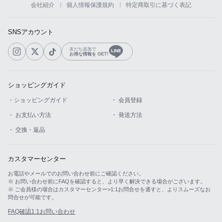
会社紹介
個人情報保護規約
特定商取引に基づく表記
カスタマーサービス
SNSアカウント
ショッピングガイド
友だち追加で
お得な情報を GET!
アプリダウンロード
ショッピングガイド
INSTAGRAM
TWITTER
LINE
FACEBOOK
・ショッピングガイド
・ 会員登録
・ お支払い方法
・ 発送方法
・ 交換・返品
カスタマーセンター
お電話やメールでのお問い合わせ前にご確認ください。
※ お問い合わせ前にFAQを確認すると、より早く解決できる場合がございます。
※ ご会員様の場合はカスタマーセンター>1:1お問合せを通すと、よりスムーズなお
問合せが可能です。
FAQ確認
1:1お問い合わせ