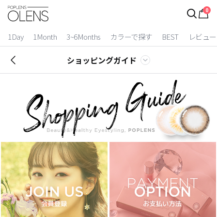
0
ログイン
お得逃しています。
|
1Day
1Month
3~6Months
カラーで探す
BEST
レビュー
カラコン比較
ショッピングガイド
今月限定特典
ベスト
カラコン
装着期間
1 Day
2 Weeks
1 Month
3~6 Months
よりどりキット
カラー