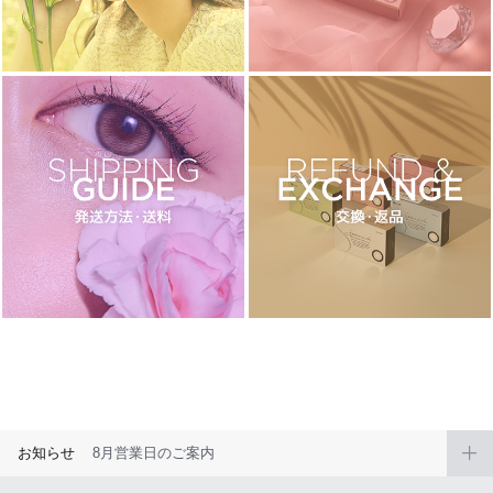
ブラウン
チョコ
グレー
ブラック
ヘーゼル
グリーン
ブルー
ピンク
透明
乱視用
ハロウィンカラコン
ケア用品
レビュー
EYEしてる
総合掲示板
お知らせ
8月営業日のご案内