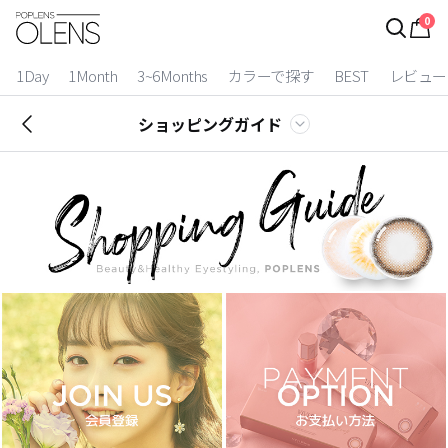
0
ログイン
お得逃しています。
|
1Day
1Month
3~6Months
カラーで探す
BEST
レビュー
カラコン比較
ショッピングガイド
今月限定特典
ベスト
カラコン
装着期間
1 Day
2 Weeks
1 Month
3~6 Months
よりどりキット
カラー