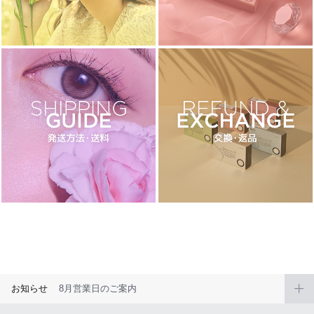
ブラウン
チョコ
グレー
ブラック
ヘーゼル
グリーン
ブルー
ピンク
透明
乱視用
ハロウィンカラコン
ケア用品
レビュー
EYEしてる
総合掲示板
お知らせ
8月営業日のご案内