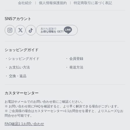
会社紹介
個人情報保護規約
特定商取引に基づく表記
カスタマーサービス
SNSアカウント
ショッピングガイド
友だち追加で
お得な情報を GET!
アプリダウンロード
ショッピングガイド
INSTAGRAM
TWITTER
LINE
FACEBOOK
・ショッピングガイド
・ 会員登録
・ お支払い方法
・ 発送方法
・ 交換・返品
カスタマーセンター
お電話やメールでのお問い合わせ前にご確認ください。
※ お問い合わせ前にFAQを確認すると、より早く解決できる場合がございます。
※ ご会員様の場合はカスタマーセンター>1:1お問合せを通すと、よりスムーズなお
問合せが可能です。
FAQ確認
1:1お問い合わせ