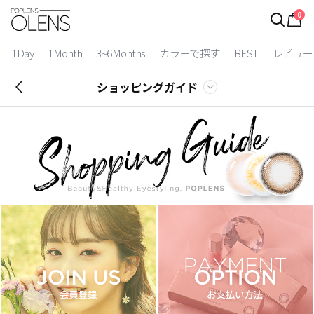
0
ログイン
お得逃しています。
|
1Day
1Month
3~6Months
カラーで探す
BEST
レビュー
カラコン比較
ショッピングガイド
今月限定特典
ベスト
カラコン
装着期間
1 Day
2 Weeks
1 Month
3~6 Months
よりどりキット
カラー