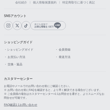
会社紹介
個人情報保護規約
特定商取引に基づく表記
カスタマーサービス
SNSアカウント
ショッピングガイド
友だち追加で
お得な情報を GET!
アプリダウンロード
ショッピングガイド
INSTAGRAM
TWITTER
LINE
FACEBOOK
・ショッピングガイド
・ 会員登録
・ お支払い方法
・ 発送方法
・ 交換・返品
カスタマーセンター
お電話やメールでのお問い合わせ前にご確認ください。
※ お問い合わせ前にFAQを確認すると、より早く解決できる場合がございます。
※ ご会員様の場合はカスタマーセンター>1:1お問合せを通すと、よりスムーズなお
問合せが可能です。
FAQ確認
1:1お問い合わせ