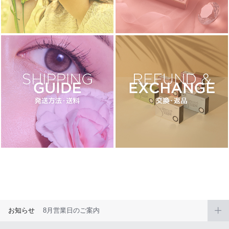
ブラウン
チョコ
グレー
ブラック
ヘーゼル
グリーン
ブルー
ピンク
透明
乱視用
ハロウィンカラコン
ケア用品
レビュー
EYEしてる
総合掲示板
お知らせ
8月営業日のご案内