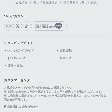
会社紹介
個人情報保護規約
特定商取引に基づく表記
カスタマーサービス
SNSアカウント
ショッピングガイド
友だち追加で
お得な情報を GET!
アプリダウンロード
ショッピングガイド
INSTAGRAM
TWITTER
LINE
FACEBOOK
・ショッピングガイド
・ 会員登録
・ お支払い方法
・ 発送方法
・ 交換・返品
カスタマーセンター
お電話やメールでのお問い合わせ前にご確認ください。
※ お問い合わせ前にFAQを確認すると、より早く解決できる場合がございます。
※ ご会員様の場合はカスタマーセンター>1:1お問合せを通すと、よりスムーズなお
問合せが可能です。
FAQ確認
1:1お問い合わせ