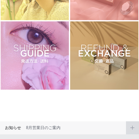
ブラウン
チョコ
グレー
ブラック
ヘーゼル
グリーン
ブルー
ピンク
透明
乱視用
ハロウィンカラコン
ケア用品
レビュー
EYEしてる
総合掲示板
お知らせ
8月営業日のご案内