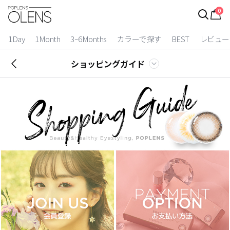
0
ログイン
お得逃しています。
|
1Day
1Month
3~6Months
カラーで探す
BEST
レビュー
カラコン比較
ショッピングガイド
今月限定特典
ベスト
カラコン
装着期間
1 Day
2 Weeks
1 Month
3~6 Months
よりどりキット
カラー