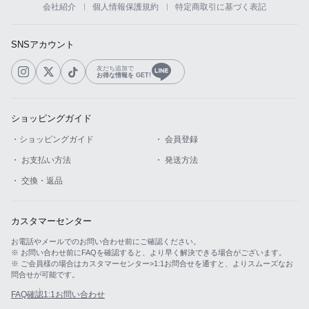
会社紹介
個人情報保護規約
特定商取引に基づく表記
カスタマーサービス
SNSアカウント
ショッピングガイド
友だち追加で
お得な情報を GET!
アプリダウンロード
ショッピングガイド
INSTAGRAM
TWITTER
LINE
FACEBOOK
・ショッピングガイド
・ 会員登録
・ お支払い方法
・ 発送方法
・ 交換・返品
カスタマーセンター
お電話やメールでのお問い合わせ前にご確認ください。
※ お問い合わせ前にFAQを確認すると、より早く解決できる場合がございます。
※ ご会員様の場合はカスタマーセンター>1:1お問合せを通すと、よりスムーズなお
問合せが可能です。
FAQ確認
1:1お問い合わせ