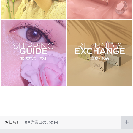
ブラウン
チョコ
グレー
ブラック
ヘーゼル
グリーン
ブルー
ピンク
透明
乱視用
ハロウィンカラコン
ケア用品
レビュー
EYEしてる
総合掲示板
お知らせ
8月営業日のご案内