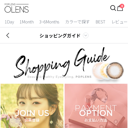
0
ログイン
お得逃しています。
|
1Day
1Month
3~6Months
カラーで探す
BEST
レビュー
カラコン比較
ショッピングガイド
今月限定特典
ベスト
カラコン
装着期間
1 Day
2 Weeks
1 Month
3~6 Months
よりどりキット
カラー