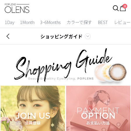
0
ログイン
お得逃しています。
|
1Day
1Month
3~6Months
カラーで探す
BEST
レビュー
カラコン比較
ショッピングガイド
今月限定特典
ベスト
カラコン
装着期間
1 Day
2 Weeks
1 Month
3~6 Months
よりどりキット
カラー