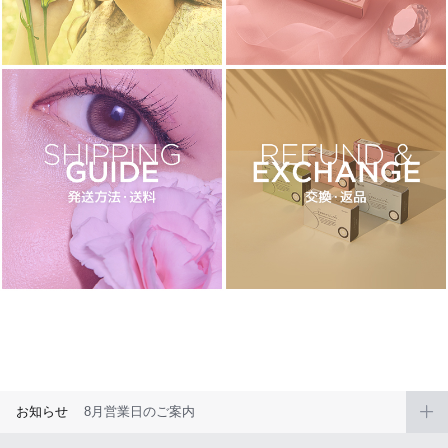
ブラウン
チョコ
グレー
ブラック
ヘーゼル
グリーン
ブルー
ピンク
透明
乱視用
ハロウィンカラコン
ケア用品
レビュー
EYEしてる
総合掲示板
お知らせ
8月営業日のご案内