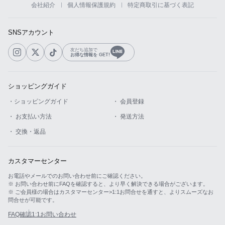
会社紹介
個人情報保護規約
特定商取引に基づく表記
カスタマーサービス
SNSアカウント
ショッピングガイド
友だち追加で
お得な情報を GET!
アプリダウンロード
ショッピングガイド
INSTAGRAM
TWITTER
LINE
FACEBOOK
・ショッピングガイド
・ 会員登録
・ お支払い方法
・ 発送方法
・ 交換・返品
カスタマーセンター
お電話やメールでのお問い合わせ前にご確認ください。
※ お問い合わせ前にFAQを確認すると、より早く解決できる場合がございます。
※ ご会員様の場合はカスタマーセンター>1:1お問合せを通すと、よりスムーズなお
問合せが可能です。
FAQ確認
1:1お問い合わせ