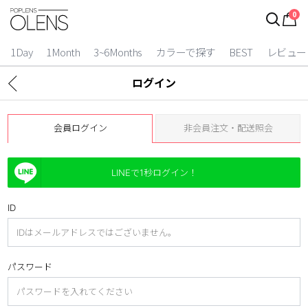
0
1Day
1Month
3~6Months
カラーで探す
BEST
レビュー
ログイン
会員ログイン
非会員注文・配送照会
LINEで1秒ログイン！
ID
2 Weeks
3~6 Months
パスワード