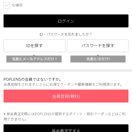
ID保存
ブラウン
チョコ
グレー
ブラック
ログイン
ヘーゼル
グリーン
ID・パスワードを忘れましたか？
ブルー
ピンク
IDを探す
パスワードを探す
透明
乱視用
ハロウィンカラコン
ケア用品
POPLENSの会員ではないですか。
会員登録をされますとさらにお得なクーポンや最新情報をご利用頂けます。
レビュー
会員登録(無料)
EYEしてる
※ 非会員注文時にはPOPLENSが提供するポイント・割引クーポンなどはご利
用できません。
総合掲示板
非会員注文する