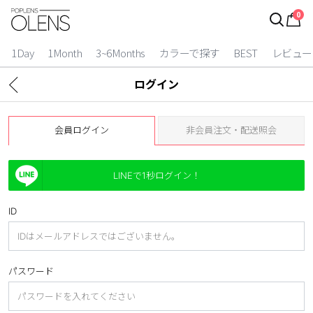
0
ログイン
お得逃しています。
|
1Day
1Month
3~6Months
カラーで探す
BEST
レビュー
カラコン比較
ログイン
今月限定特典
会員ログイン
非会員注文・配送照会
ベスト
カラコン
LINEで1秒ログイン！
装着期間
ID
1 Day
2 Weeks
1 Month
3~6 Months
パスワード
よりどりキット
カラー