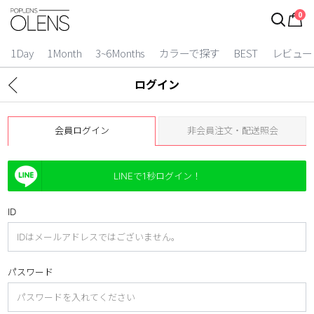
0
1Day
1Month
3~6Months
カラーで探す
BEST
レビュー
ログイン
会員ログイン
非会員注文・配送照会
LINEで1秒ログイン！
ID
2 Weeks
3~6 Months
パスワード