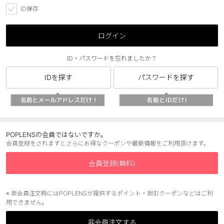
ID保存
ブラウン
チョコ
グレー
ブラック
ログイン
ヘーゼル
グリーン
ID・パスワードを忘れましたか？
ブルー
ピンク
IDを探す
パスワードを探す
透明
乱視用
ハロウィンカラコン
ケア用品
POPLENSの会員ではないですか。
会員登録をされますとさらにお得なクーポンや最新情報をご利用頂けます。
レビュー
会員登録(無料)
EYEしてる
※ 非会員注文時にはPOPLENSが提供するポイント・割引クーポンなどはご利
用できません。
総合掲示板
非会員注文する