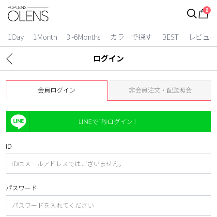
0
ログイン
お得逃しています。
|
1Day
1Month
3~6Months
カラーで探す
BEST
レビュー
カラコン比較
ログイン
今月限定特典
会員ログイン
非会員注文・配送照会
ベスト
カラコン
LINEで1秒ログイン！
装着期間
ID
1 Day
2 Weeks
1 Month
3~6 Months
パスワード
よりどりキット
カラー