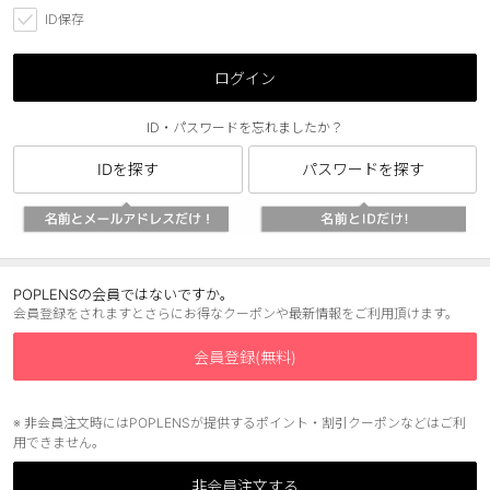
ID保存
ブラウン
チョコ
グレー
ブラック
ログイン
ヘーゼル
グリーン
ID・パスワードを忘れましたか？
ブルー
ピンク
IDを探す
パスワードを探す
透明
乱視用
ハロウィンカラコン
ケア用品
POPLENSの会員ではないですか。
会員登録をされますとさらにお得なクーポンや最新情報をご利用頂けます。
レビュー
会員登録(無料)
EYEしてる
※ 非会員注文時にはPOPLENSが提供するポイント・割引クーポンなどはご利
用できません。
総合掲示板
非会員注文する