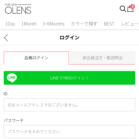
0
ログイン
お得逃しています。
|
1Day
1Month
3~6Months
カラーで探す
BEST
レビュー
カラコン比較
ログイン
今月限定特典
会員ログイン
非会員注文・配送照会
ベスト
カラコン
LINEで1秒ログイン！
装着期間
ID
1 Day
2 Weeks
1 Month
3~6 Months
パスワード
よりどりキット
カラー