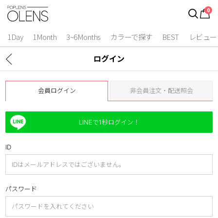
0
1Day
1Month
3~6Months
カラーで探す
BEST
レビュー
ログイン
会員ログイン
非会員注文・配送照会
LINEで1秒ログイン！
ID
2 Weeks
3~6 Months
パスワード