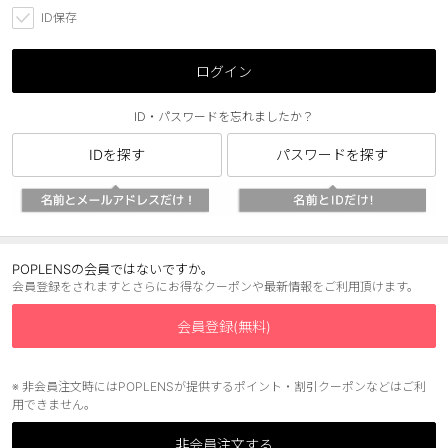
ID保存
ブラウン
チョコ
グレー
ブラック
ログイン
ヘーゼル
グリーン
ID・パスワードを忘れましたか？
ブルー
ピンク
IDを探す
パスワードを探す
透明
乱視用
ハロウィンカラコン
ケア用品
POPLENSの会員ではないですか。
会員登録をされますとさらにお得なクーポンや最新情報をご利用頂けます。
レビュー
会員登録(無料)
EYEしてる
※ 非会員注文時にはPOPLENSが提供するポイント・割引クーポンなどはご利
用できません。
総合掲示板
非会員注文する