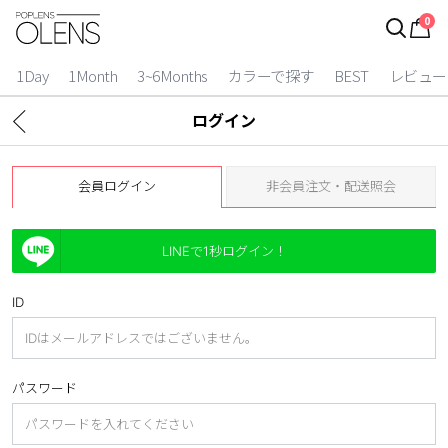
0
ログイン
お得逃しています。
|
1Day
1Month
3~6Months
カラーで探す
BEST
レビュー
カラコン比較
ログイン
今月限定特典
会員ログイン
非会員注文・配送照会
ベスト
カラコン
LINEで1秒ログイン！
装着期間
ID
1 Day
2 Weeks
1 Month
3~6 Months
パスワード
よりどりキット
カラー