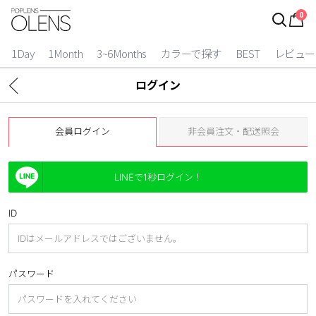
0
ログイン
お得逃しています。
|
1Day
1Month
3~6Months
カラーで探す
BEST
レビュー
カラコン比較
ログイン
今月限定特典
会員ログイン
非会員注文・配送照会
ベスト
カラコン
LINEで1秒ログイン！
装着期間
ID
1 Day
2 Weeks
1 Month
3~6 Months
パスワード
よりどりキット
カラー