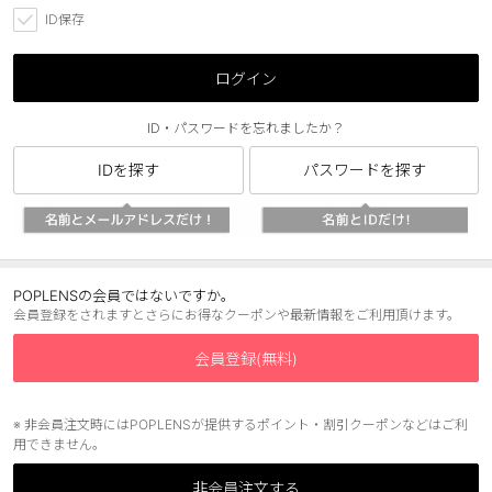
ID保存
ブラウン
チョコ
グレー
ブラック
ログイン
ヘーゼル
グリーン
ID・パスワードを忘れましたか？
ブルー
ピンク
IDを探す
パスワードを探す
透明
乱視用
ハロウィンカラコン
ケア用品
POPLENSの会員ではないですか。
会員登録をされますとさらにお得なクーポンや最新情報をご利用頂けます。
レビュー
会員登録(無料)
EYEしてる
※ 非会員注文時にはPOPLENSが提供するポイント・割引クーポンなどはご利
用できません。
総合掲示板
非会員注文する