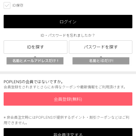
ID保存
ブラウン
チョコ
グレー
ブラック
ログイン
ヘーゼル
グリーン
ID・パスワードを忘れましたか？
ブルー
ピンク
IDを探す
パスワードを探す
透明
乱視用
ハロウィンカラコン
ケア用品
POPLENSの会員ではないですか。
会員登録をされますとさらにお得なクーポンや最新情報をご利用頂けます。
レビュー
会員登録(無料)
EYEしてる
※ 非会員注文時にはPOPLENSが提供するポイント・割引クーポンなどはご利
用できません。
総合掲示板
非会員注文する