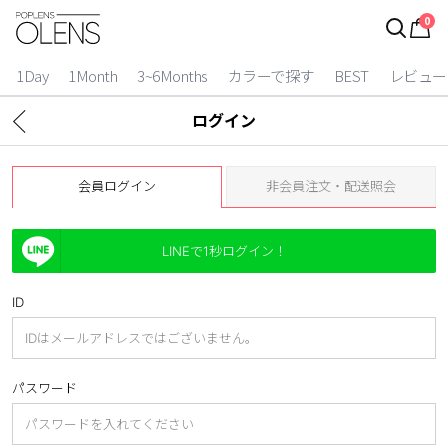
0
ログイン
お得逃しています。
|
1Day
1Month
3~6Months
カラーで探す
BEST
レビュー
カラコン比較
ログイン
今月限定特典
会員ログイン
非会員注文・配送照会
ベスト
カラコン
LINEで1秒ログイン！
装着期間
ID
1 Day
2 Weeks
1 Month
3~6 Months
パスワード
よりどりキット
カラー