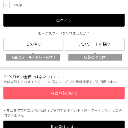
ID保存
ブラウン
チョコ
グレー
ブラック
ログイン
ヘーゼル
グリーン
ID・パスワードを忘れましたか？
ブルー
ピンク
IDを探す
パスワードを探す
透明
乱視用
ハロウィンカラコン
ケア用品
POPLENSの会員ではないですか。
会員登録をされますとさらにお得なクーポンや最新情報をご利用頂けます。
レビュー
会員登録(無料)
EYEしてる
※ 非会員注文時にはPOPLENSが提供するポイント・割引クーポンなどはご利
用できません。
総合掲示板
非会員注文する