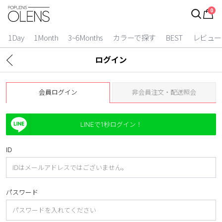
0
ログイン
お得逃しています。
|
1Day
1Month
3~6Months
カラーで探す
BEST
レビュー
カラコン比較
ログイン
今月限定特典
会員ログイン
非会員注文・配送照会
ベスト
カラコン
LINEで1秒ログイン！
装着期間
ID
1 Day
2 Weeks
1 Month
3~6 Months
パスワード
よりどりキット
カラー