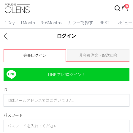
0
ログイン
お得逃しています。
|
1Day
1Month
3~6Months
カラーで探す
BEST
レビュー
カラコン比較
ログイン
今月限定特典
会員ログイン
非会員注文・配送照会
ベスト
カラコン
LINEで1秒ログイン！
装着期間
ID
1 Day
2 Weeks
1 Month
3~6 Months
パスワード
よりどりキット
カラー