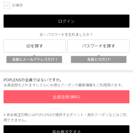
ID保存
ブラウン
チョコ
グレー
ブラック
ログイン
ヘーゼル
グリーン
ID・パスワードを忘れましたか？
ブルー
ピンク
IDを探す
パスワードを探す
透明
乱視用
ハロウィンカラコン
ケア用品
POPLENSの会員ではないですか。
会員登録をされますとさらにお得なクーポンや最新情報をご利用頂けます。
レビュー
会員登録(無料)
EYEしてる
※ 非会員注文時にはPOPLENSが提供するポイント・割引クーポンなどはご利
用できません。
総合掲示板
非会員注文する