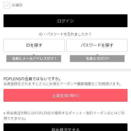
ID保存
ブラウン
チョコ
グレー
ブラック
ログイン
ヘーゼル
グリーン
ID・パスワードを忘れましたか？
ブルー
ピンク
IDを探す
パスワードを探す
透明
乱視用
ハロウィンカラコン
ケア用品
POPLENSの会員ではないですか。
会員登録をされますとさらにお得なクーポンや最新情報をご利用頂けます。
レビュー
会員登録(無料)
EYEしてる
※ 非会員注文時にはPOPLENSが提供するポイント・割引クーポンなどはご利
用できません。
総合掲示板
非会員注文する