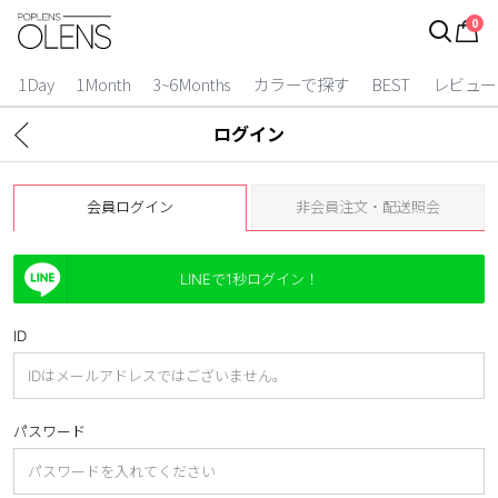
0
ログイン
お得逃しています。
|
1Day
1Month
3~6Months
カラーで探す
BEST
レビュー
カラコン比較
ログイン
今月限定特典
会員ログイン
非会員注文・配送照会
ベスト
カラコン
LINEで1秒ログイン！
装着期間
ID
1 Day
2 Weeks
1 Month
3~6 Months
パスワード
よりどりキット
カラー