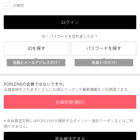
ID保存
ブラウン
チョコ
グレー
ブラック
ログイン
ヘーゼル
グリーン
ID・パスワードを忘れましたか？
ブルー
ピンク
IDを探す
パスワードを探す
透明
乱視用
ハロウィンカラコン
ケア用品
POPLENSの会員ではないですか。
会員登録をされますとさらにお得なクーポンや最新情報をご利用頂けます。
レビュー
会員登録(無料)
EYEしてる
※ 非会員注文時にはPOPLENSが提供するポイント・割引クーポンなどはご利
用できません。
総合掲示板
非会員注文する