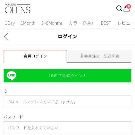
0
ログイン
お得逃しています。
|
1Day
1Month
3~6Months
カラーで探す
BEST
レビュー
カラコン比較
ログイン
今月限定特典
会員ログイン
非会員注文・配送照会
ベスト
カラコン
LINEで1秒ログイン！
装着期間
ID
1 Day
2 Weeks
1 Month
3~6 Months
パスワード
よりどりキット
カラー