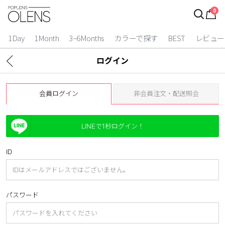
0
ログイン
お得逃しています。
|
1Day
1Month
3~6Months
カラーで探す
BEST
レビュー
カラコン比較
ログイン
今月限定特典
会員ログイン
非会員注文・配送照会
ベスト
カラコン
LINEで1秒ログイン！
装着期間
ID
1 Day
2 Weeks
1 Month
3~6 Months
パスワード
よりどりキット
カラー