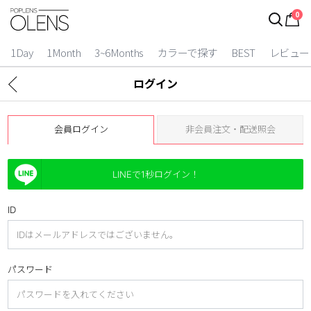
0
1Day
1Month
3~6Months
カラーで探す
BEST
レビュー
ログイン
会員ログイン
非会員注文・配送照会
LINEで1秒ログイン！
ID
2 Weeks
3~6 Months
パスワード